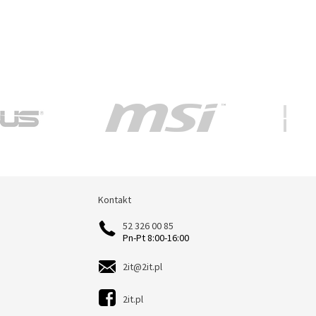
Kontakt
Kontakt
52 326 00 85
Pn-Pt 8:00-16:00
2it@2it.pl
2it.pl