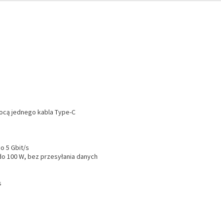
mocą jednego kabla Type-C
o 5 Gbit/s
do 100 W, bez przesyłania danych
s