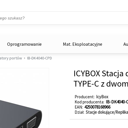
Przejdź do treści
ka
zowe
Oprogramowanie
Mat. Eksploatacyjne
Au
katory portów
IB-DK4040-CPD
ICYBOX Stacja
TYPE-C z dwoma
Producent
IcyBox
Kod producenta
IB-DK4040-
EAN
4250078168966
Dział
Stacje dokujące/Replik