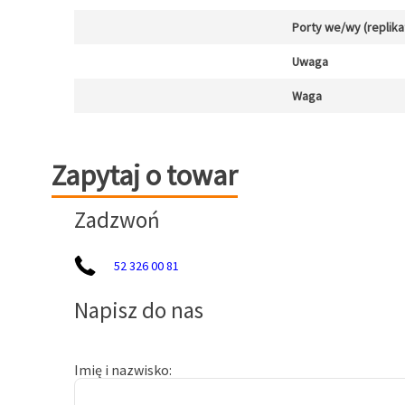
Porty we/wy (replika
Uwaga
Waga
Zapytaj o towar
Zapytaj o towar
Zadzwoń
52 326 00 81
Napisz do nas
Imię i nazwisko