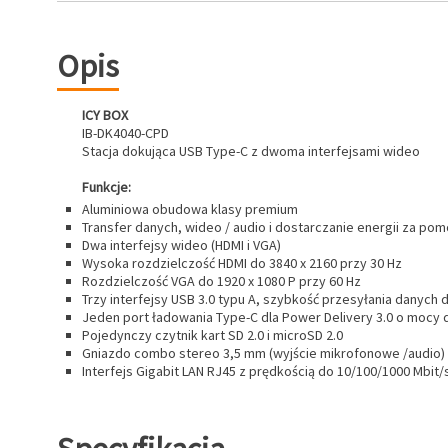
Opis
ICY BOX
IB-DK4040-CPD
Stacja dokująca USB Type-C z dwoma interfejsami wideo
Funkcje:
Aluminiowa obudowa klasy premium
Transfer danych, wideo / audio i dostarczanie energii za po
Dwa interfejsy wideo (HDMI i VGA)
Wysoka rozdzielczość HDMI do 3840 x 2160 przy 30 Hz
Rozdzielczość VGA do 1920 x 1080 P przy 60 Hz
Trzy interfejsy USB 3.0 typu A, szybkość przesyłania danych d
Jeden port ładowania Type-C dla Power Delivery 3.0 o mocy 
Pojedynczy czytnik kart SD 2.0 i microSD 2.0
Gniazdo combo stereo 3,5 mm (wyjście mikrofonowe /audio)
Interfejs Gigabit LAN RJ45 z prędkością do 10/100/1000 Mbit/