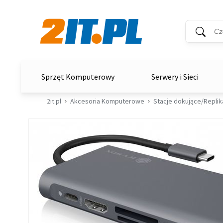
Wyszukiwar
Słowo kluc
2it.pl
Sprzęt Komputerowy
Serwery i Sieci
2it.pl
Akcesoria Komputerowe
Stacje dokujące/Repli