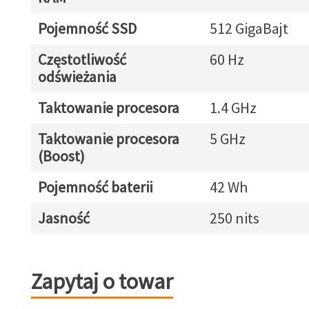
Pojemność SSD
512 GigaBajt
Częstotliwość
60 Hz
odświeżania
Taktowanie procesora
1.4 GHz
Taktowanie procesora
5 GHz
(Boost)
Pojemność baterii
42 Wh
Jasność
250 nits
Zapytaj o towar
Zapytaj o towar