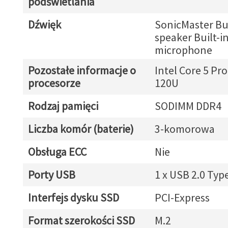
podświetlania
Dźwięk
SonicMaster Bui
speaker Built-in
microphone
Pozostałe informacje o
Intel Core 5 Pr
procesorze
120U
Rodzaj pamięci
SODIMM DDR4
Liczba komór (baterie)
3-komorowa
Obsługa ECC
Nie
Porty USB
1 x USB 2.0 Typ
Interfejs dysku SSD
PCI-Express
Format szerokości SSD
M.2