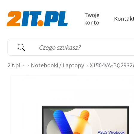
Przejdź do treści
Twoje
Kontak
konto
2it.pl
Wyszukiwarka
Słowo kluczowe
2it.pl
Notebooki / Laptopy
X1504VA-BQ293