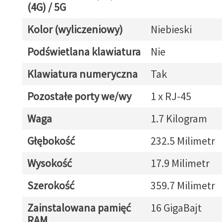
(4G) / 5G
Kolor (wyliczeniowy)
Niebieski
Podświetlana klawiatura
Nie
Klawiatura numeryczna
Tak
Pozostałe porty we/wy
1 x RJ-45
Waga
1.7 Kilogram
Głębokość
232.5 Milimetr
Wysokość
17.9 Milimetr
Szerokość
359.7 Milimetr
Zainstalowana pamięć
16 GigaBajt
RAM