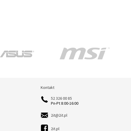
Kontakt
Kontakt
52 326 00 85
Pn-Pt 8:00-16:00
2it@2it.pl
2it.pl