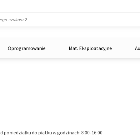
Przejdź do treści
ka
zowe
Oprogramowanie
Mat. Eksploatacyjne
Au
d poniedziałku do piątku w godzinach: 8:00-16:00