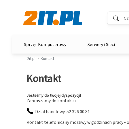
Wyszukiwar
Słowo kluc
2it.pl
Sprzęt Komputerowy
Serwery i Sieci
2it.pl
Kontakt
Kontakt
Jesteśmy do twojej dyspozycji!
Zapraszamy do kontaktu
Dział handlowy:
52 326 00 81
Kontakt telefoniczny możliwy w godzinach pracy - o