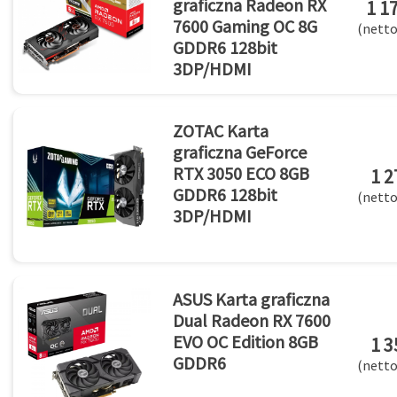
graficzna Radeon RX
1 17
7600 Gaming OC 8G
(netto
GDDR6 128bit
3DP/HDMI
ZOTAC Karta
graficzna GeForce
RTX 3050 ECO 8GB
1 2
GDDR6 128bit
(netto
3DP/HDMI
ASUS Karta graficzna
Dual Radeon RX 7600
EVO OC Edition 8GB
1 3
GDDR6
(netto