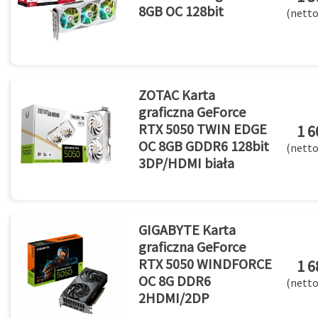
8GB OC 128bit
(netto
ZOTAC Karta
graficzna GeForce
RTX 5050 TWIN EDGE
1 6
OC 8GB GDDR6 128bit
(netto
3DP/HDMI biała
GIGABYTE Karta
graficzna GeForce
RTX 5050 WINDFORCE
1 6
OC 8G DDR6
(netto
2HDMI/2DP