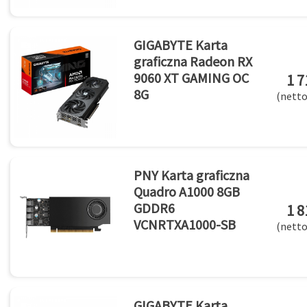
GIGABYTE Karta
graficzna Radeon RX
9060 XT GAMING OC
1 7
8G
(netto
PNY Karta graficzna
Quadro A1000 8GB
GDDR6
1 8
VCNRTXA1000-SB
(netto
GIGABYTE Karta