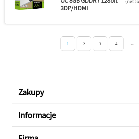
OC 8GB GDDR7 128bit
(netto
3DP/HDMI
...
Strona
1
Strona
2
Strona
3
Strona
4
Zakupy
Informacje
Firma