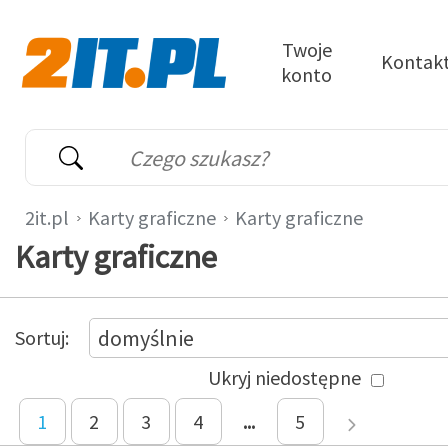
Przejdź do treści
Twoje
Kontak
konto
2it.pl
Wyszukiwarka
Słowo kluczowe
2it.pl
Karty graficzne
Karty graficzne
Karty graficzne
Przełącz widok
produktów
Produkty
domyślnie
Sortuj
Ukryj niedostępne
Strona
1
Strona
2
Strona
3
Strona
4
...
Strona
5