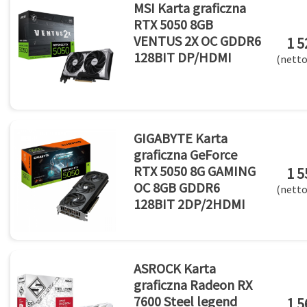
MSI Karta graficzna
RTX 5050 8GB
VENTUS 2X OC GDDR6
1 5
128BIT DP/HDMI
(netto
GIGABYTE Karta
graficzna GeForce
RTX 5050 8G GAMING
1 5
OC 8GB GDDR6
(netto
128BIT 2DP/2HDMI
ASROCK Karta
graficzna Radeon RX
7600 Steel legend
1 5