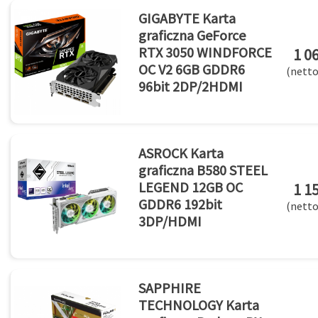
GIGABYTE Karta
graficzna GeForce
RTX 3050 WINDFORCE
1 06
OC V2 6GB GDDR6
(netto
96bit 2DP/2HDMI
ASROCK Karta
graficzna B580 STEEL
LEGEND 12GB OC
1 15
GDDR6 192bit
(netto
3DP/HDMI
SAPPHIRE
TECHNOLOGY Karta