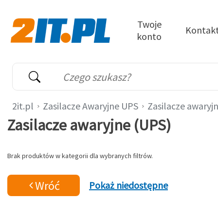
Przejdź do treści
Twoje
Kontak
konto
2it.pl
Wyszukiwarka
Słowo kluczowe
2it.pl
Zasilacze Awaryjne UPS
Zasilacze awaryj
Zasilacze awaryjne (UPS)
Brak produktów w kategorii dla wybranych filtrów.
Wróć
Pokaż niedostępne