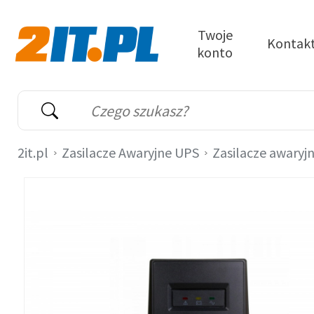
Przejdź do treści
Twoje
Kontak
konto
2it.pl
Wyszukiwarka
Słowo kluczowe
2it.pl
Zasilacze Awaryjne UPS
Zasilacze awaryj