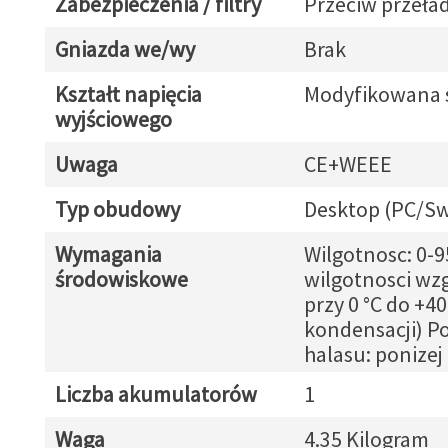
Zabezpieczenia / filtry
Przeciw przeł
Gniazda we/wy
Brak
Kształt napięcia
Modyfikowana 
wyjściowego
Uwaga
CE+WEEE
Typ obudowy
Desktop (PC/Sw
Wymagania
Wilgotnosc: 0-
środowiskowe
wilgotnosci wz
przy 0 °C do +40
kondensacji) P
halasu: ponizej
Liczba akumulatorów
1
Waga
4.35 Kilogram