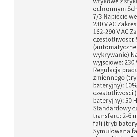
wtykowe z styk
ochronnym Sch
7/3 Napiecie we
230 V AC Zakres
162-290 V AC Za
czestotliwosci:
(automatyczne
wykrywanie) Na
wyjsciowe: 230
Regulacja prad
zmiennego (try
bateryjny): 10
czestotliwosci 
bateryjny): 50 
Standardowy c
transferu: 2-6 
fali (tryb batery
Symulowana fa