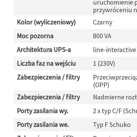
uruchomienie 
przywróceniu n
Kolor (wyliczeniowy)
Czarny
Moc pozorna
800 VA
Architektura UPS-a
line-interactive
Liczba faz na wejściu
1 (230V)
Zabezpieczenia / filtry
Przeciwprzeci
(OPP)
Zabezpieczenia / filtry
Nadmierne roz
Porty zasilania wy.
2 x typ C/F (Sc
Porty zasilania we.
Typ F Schuko