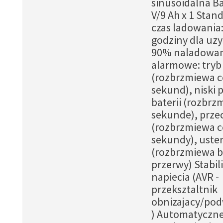
sinusoidalna Ba
V/9 Ah x 1 Sta
czas ladowania:
godziny dla uz
90% naladowan
alarmowe: tryb
(rozbrzmiewa c
sekund), niski 
baterii (rozbrz
sekunde), prze
(rozbrzmiewa c
sekundy), uste
(rozbrzmiewa b
przerwy) Stabil
napiecia (AVR -
przeksztaltnik
obnizajacy/pod
) Automatyczn