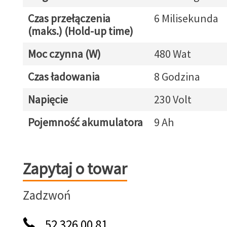
Czas przełączenia
6 Milisekunda
(maks.) (Hold-up time)
Moc czynna (W)
480 Wat
Czas ładowania
8 Godzina
Napięcie
230 Volt
Pojemność akumulatora
9 Ah
Zapytaj o towar
Zapytaj o towar
Zadzwoń
52 326 00 81