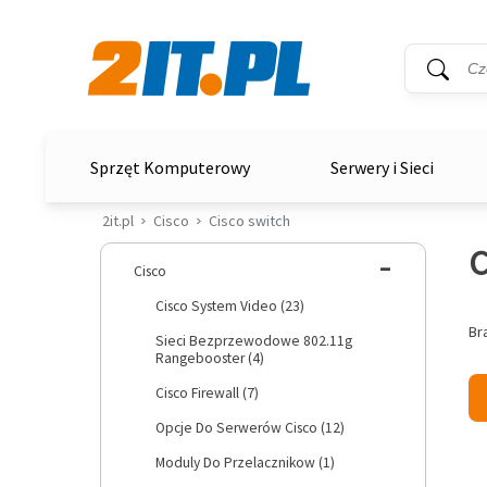
Wyszukiwar
Słowo kluc
2it.pl
Sprzęt Komputerowy
Serwery i Sieci
2it.pl
Cisco
Cisco switch
C
Cisco
Cisco System Video (23)
Br
Sieci Bezprzewodowe 802.11g
Rangebooster (4)
Cisco Firewall (7)
Opcje Do Serwerów Cisco (12)
Moduly Do Przelacznikow (1)