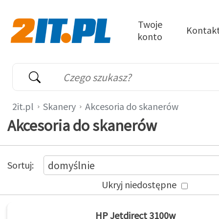
Przejdź do treści
Twoje
Kontak
konto
2it.pl
Wyszukiwarka
Słowo kluczowe
2it.pl
Skanery
Akcesoria do skanerów
Akcesoria do skanerów
Przełącz widok
produktów
Produkty
domyślnie
Sortuj
Ukryj niedostępne
HP Jetdirect 3100w