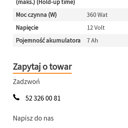
(maks.) (Hold-up time)
Moc czynna (W)
360 Wat
Napięcie
12 Volt
Pojemność akumulatora
7 Ah
Zapytaj o towar
Zapytaj o towar
Zadzwoń
52 326 00 81
Napisz do nas