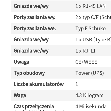
Gniazda we/wy
1 x RJ-45 LAN
Porty zasilania wy.
2 x typ C/F (Sc
Porty zasilania we.
Typ F Schuko
Gniazda we/wy
1 x USB (Type B
Gniazda we/wy
1 x RJ-11
Uwaga
CE+WEEE
Typ obudowy
Tower (UPS)
Liczba akumulatorów
1
Waga
4.3 Kilogram
Czas przełączenia
4 Milisekunda