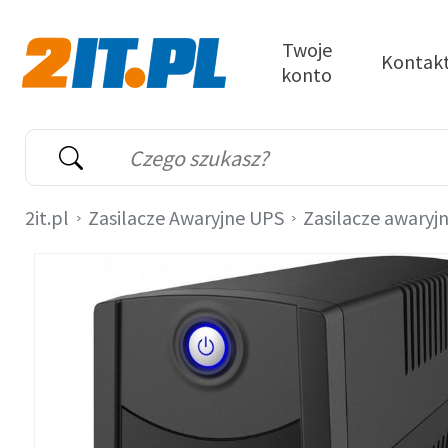
Przejdź do treści
Twoje
Kontak
konto
2it.pl
Wyszukiwarka
Słowo kluczowe
2it.pl
Zasilacze Awaryjne UPS
Zasilacze awaryj