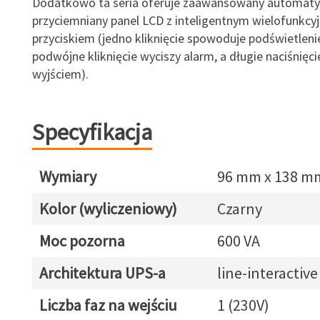
Dodatkowo ta seria oferuje zaawansowany automaty
przyciemniany panel LCD z inteligentnym wielofunkcy
przyciskiem (jedno kliknięcie spowoduje podświetleni
podwójne kliknięcie wyciszy alarm, a długie naciśnięci
wyjściem).
Specyfikacja
Wymiary
96 mm x 138 m
Kolor (wyliczeniowy)
Czarny
Moc pozorna
600 VA
Architektura UPS-a
line-interactive
Liczba faz na wejściu
1 (230V)