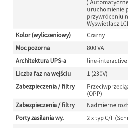
) Automatyczn
uruchomienie 
przywróceniu n
Wyswietlacz LC
Kolor (wyliczeniowy)
Czarny
Moc pozorna
800 VA
Architektura UPS-a
line-interactive
Liczba faz na wejściu
1 (230V)
Zabezpieczenia / filtry
Przeciwprzeci
(OPP)
Zabezpieczenia / filtry
Nadmierne roz
Porty zasilania wy.
2 x typ C/F (Sc