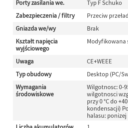
Porty zasilania we.
Typ F Schuko
Zabezpieczenia / filtry
Przeciw przeł
Gniazda we/wy
Brak
Kształt napięcia
Modyfikowana 
wyjściowego
Uwaga
CE+WEEE
Typ obudowy
Desktop (PC/Sw
Wymagania
Wilgotnosc: 0-
środowiskowe
wilgotnosci wz
przy 0 °C do +40
kondensacji) P
halasu: ponizej
Liczba akumulatorów
1