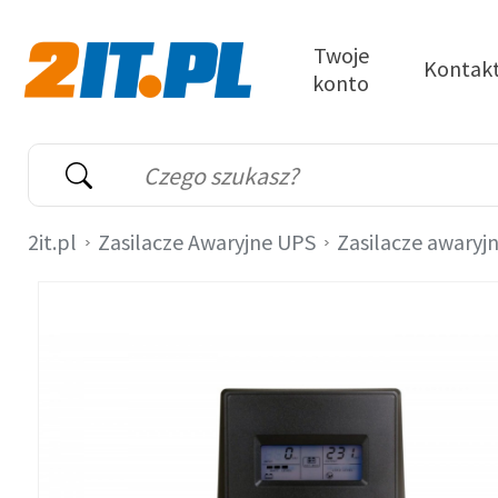
Przejdź do treści
Twoje
Kontak
konto
2it.pl
Wyszukiwarka
Słowo kluczowe
2it.pl
Zasilacze Awaryjne UPS
Zasilacze awaryj