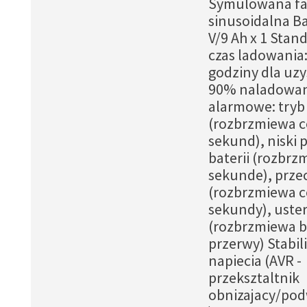
Symulowana fa
sinusoidalna Ba
V/9 Ah x 1 Sta
czas ladowania:
godziny dla uz
90% naladowan
alarmowe: tryb
(rozbrzmiewa c
sekund), niski 
baterii (rozbrz
sekunde), prze
(rozbrzmiewa c
sekundy), uste
(rozbrzmiewa b
przerwy) Stabil
napiecia (AVR -
przeksztaltnik
obnizajacy/pod