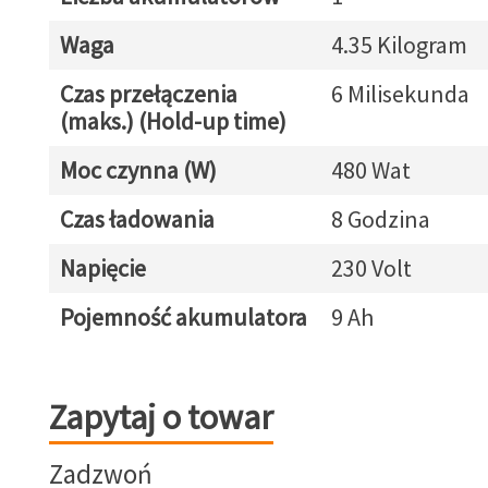
Waga
4.35 Kilogram
Czas przełączenia
6 Milisekunda
(maks.) (Hold-up time)
Moc czynna (W)
480 Wat
Czas ładowania
8 Godzina
Napięcie
230 Volt
Pojemność akumulatora
9 Ah
Zapytaj o towar
Zapytaj o towar
Zadzwoń