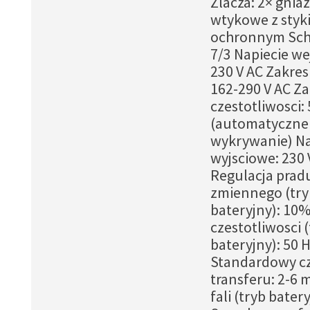
Zlacza: 2× gnia
wtykowe z styk
ochronnym Sch
7/3 Napiecie we
230 V AC Zakres
162-290 V AC Za
czestotliwosci:
(automatyczne
wykrywanie) Na
wyjsciowe: 230
Regulacja prad
zmiennego (try
bateryjny): 10
czestotliwosci 
bateryjny): 50 
Standardowy c
transferu: 2-6 
fali (tryb batery