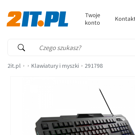
Przejdź do treści
Twoje
Kontak
konto
2it.pl
Wyszukiwarka
Słowo kluczowe
2it.pl
Klawiatury i myszki
291798