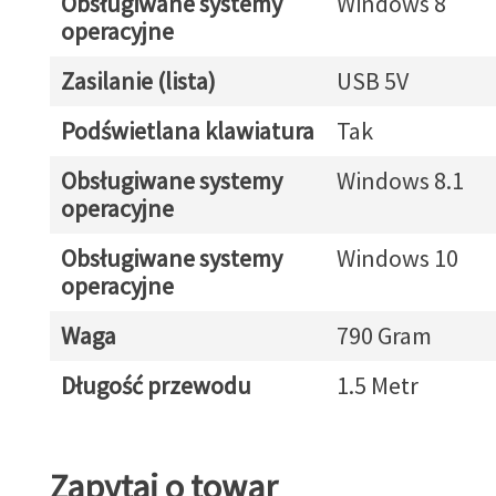
Obsługiwane systemy
Windows 8
operacyjne
Zasilanie (lista)
USB 5V
Podświetlana klawiatura
Tak
Obsługiwane systemy
Windows 8.1
operacyjne
Obsługiwane systemy
Windows 10
operacyjne
Waga
790 Gram
Długość przewodu
1.5 Metr
Zapytaj o towar
Zapytaj o towar