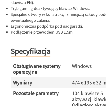
klawisza FN).
Tryb gaming deaktywujący klawisz Windows.
Specjalne otwory w konstrukcji zmniejszą szkody pod
ewentualnego zalania.
Ergonomiczna podpórka pod nadgarstki.
Podłączenie przewodem USB 1,5m
Specyfikacja
Obsługiwane systemy
Windows
operacyjne
Wymiary
474 x 195 x 32
Pozostałe parametry
104 klawisze Si
aktywacji klawi
Odleglosc aktyw