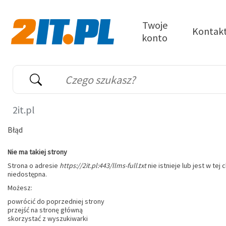
Przejdź do treści
Twoje
Kontak
konto
2it.pl
Wyszukiwarka
Słowo kluczowe
2it.pl
Błąd
Nie ma takiej strony
Strona o adresie
https://2it.pl:443/llms-full.txt
nie istnieje lub jest w tej c
niedostępna.
Możesz:
powrócić do poprzedniej strony
przejść na stronę główną
skorzystać z wyszukiwarki