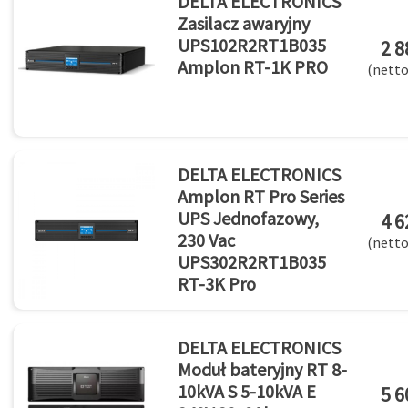
DELTA ELECTRONICS
Zasilacz awaryjny
UPS102R2RT1B035
2 8
Amplon RT-1K PRO
(netto
DELTA ELECTRONICS
Amplon RT Pro Series
UPS Jednofazowy,
4 6
230 Vac
(netto
UPS302R2RT1B035
RT-3K Pro
3000VA/3000W
DELTA ELECTRONICS
Moduł bateryjny RT 8-
10kVA S 5-10kVA E
5 6