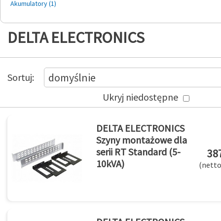
Akumulatory (1)
DELTA ELECTRONICS
Przełącz widok
produktów
Produkty
domyślnie
Sortuj
Ukryj niedostępne
DELTA ELECTRONICS
Szyny montażowe dla
serii RT Standard (5-
387
10kVA)
(netto