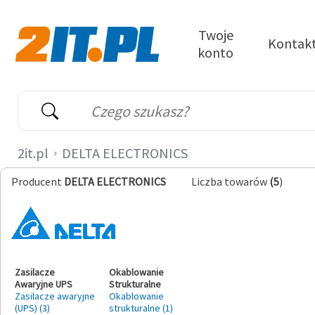
Przejdź do treści
Twoje
Kontak
konto
2it.pl
Wyszukiwarka
Słowo kluczowe
2it.pl
DELTA ELECTRONICS
Producent
DELTA ELECTRONICS
Liczba towarów
(5
)
Zasilacze
Okablowanie
Awaryjne UPS
Strukturalne
Zasilacze awaryjne
Okablowanie
(UPS) (3)
strukturalne (1)