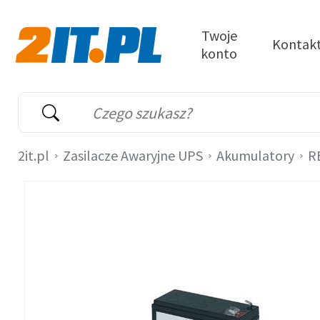
Przejdź do treści
Twoje
Kontak
konto
2it.pl
Wyszukiwarka
Słowo kluczowe
2it.pl
Zasilacze Awaryjne UPS
Akumulatory
R