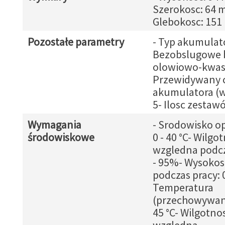
Szerokosc: 64 
Glebokosc: 15
Pozostałe parametry
- Typ akumulat
Bezobslugowe b
olowiowo-kwa
Przewidywany c
akumulatora (w 
5- Ilosc zestaw
Wymagania
- Srodowisko op
środowiskowe
0 - 40 °C- Wilgo
wzgledna podcz
- 95%- Wysokos
podczas pracy: 
Temperatura
(przechowywanie
45 °C- Wilgotno