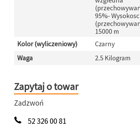
wzgledna
(przechowywanie
95%- Wysokosc 
(przechowywani
15000 m
Kolor (wyliczeniowy)
Czarny
Waga
2.5 Kilogram
Zapytaj o towar
Zapytaj o towar
Zadzwoń
52 326 00 81