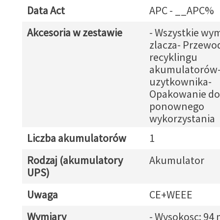
Data Act
APC - __APC%
Akcesoria w zestawie
- Wszystkie wy
zlacza- Przewo
recyklingu
akumulatorów- 
uzytkownika-
Opakowanie do
ponownego
wykorzystania
Liczba akumulatorów
1
Rodzaj (akumulatory
Akumulator
UPS)
Uwaga
CE+WEEE
Wymiary
- Wysokosc: 94