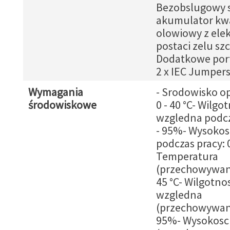
Bezobslugowy 
akumulator kw
olowiowy z ele
postaci zelu szc
Dodatkowe port
2 x IEC Jumper
Wymagania
- Srodowisko op
środowiskowe
0 - 40 °C- Wilgo
wzgledna podcz
- 95%- Wysokos
podczas pracy: 
Temperatura
(przechowywanie
45 °C- Wilgotno
wzgledna
(przechowywanie
95%- Wysokosc 