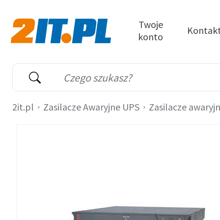
Przejdź do treści
Twoje
Kontak
konto
2it.pl
Wyszukiwarka
Słowo kluczowe
2it.pl
Zasilacze Awaryjne UPS
Zasilacze awaryj