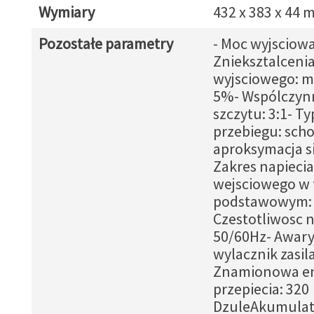
Wymiary
432 x 383 x 44
Pozostałe parametry
- Moc wyjsciow
Znieksztalcenia
wyjsciowego: mn
5%- Wspólczyn
szczytu: 3:1- Ty
przebiegu: sc
aproksymacja s
Zakres napiecia
wejsciowego w 
podstawowym: 
Czestotliwosc n
50/60Hz- Awary
wylacznik zasil
Znamionowa en
przepiecia: 320
DzuleAkumulat