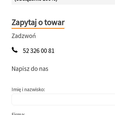
Zapytaj o towar
Zapytaj o towar
Zadzwoń
52 326 00 81
Napisz do nas
Imię i nazwisko
Firma