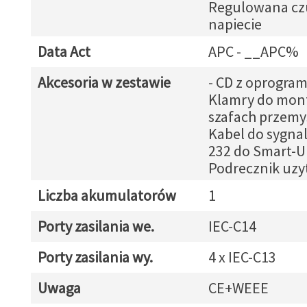
Regulowana cz
napiecie
Data Act
APC - __APC%
Akcesoria w zestawie
- CD z oprogr
Klamry do mon
szafach przemy
Kabel do sygnal
232 do Smart-U
Podrecznik uz
Liczba akumulatorów
1
Porty zasilania we.
IEC-C14
Porty zasilania wy.
4 x IEC-C13
Uwaga
CE+WEEE