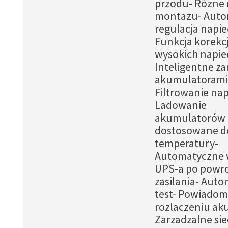
przodu- Rózne
montazu- Auto
regulacja napie
Funkcja korekcji
wysokich napie
Inteligentne za
akumulatorami
Filtrowanie nap
Ladowanie
akumulatorów
dostosowane d
temperatury-
Automatyczne 
UPS-a po powro
zasilania- Aut
test- Powiadom
rozlaczeniu ak
Zarzadzalne si