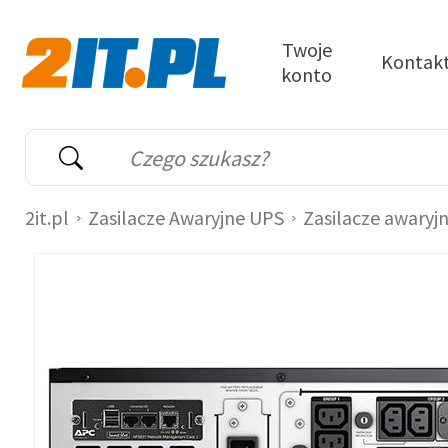
Przejdź do treści
Twoje
Kontak
konto
2it.pl
Wyszukiwarka
Słowo kluczowe
2it.pl
Zasilacze Awaryjne UPS
Zasilacze awaryj