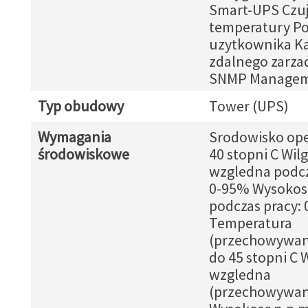
Smart-UPS Czuj
temperatury Po
uzytkownika Ka
zdalnego zarza
SNMP Managem
Typ obudowy
Tower (UPS)
Wymagania
Srodowisko ope
środowiskowe
40 stopni C Wil
wzgledna podcz
0-95% Wysokosc
podczas pracy:
Temperatura
(przechowywani
do 45 stopni C 
wzgledna
(przechowywan