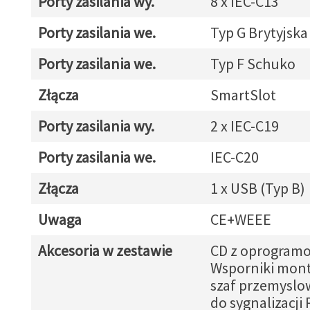
Porty zasilania wy.
8 x IEC-C13
Porty zasilania we.
Typ G Brytyjska
Porty zasilania we.
Typ F Schuko
Złącza
SmartSlot
Porty zasilania wy.
2 x IEC-C19
Porty zasilania we.
IEC-C20
Złącza
1 x USB (Typ B)
Uwaga
CE+WEEE
Akcesoria w zestawie
CD z oprogram
Wsporniki mon
szaf przemyslo
do sygnalizacji