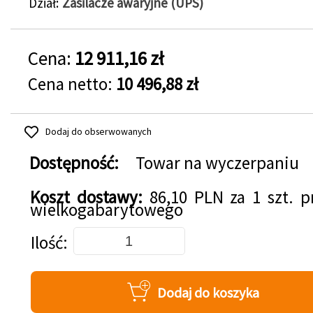
Dział
Zasilacze awaryjne (UPS)
Cena:
12 911,16 zł
Cena netto:
10 496,88 zł
Dodaj do obserwowanych
Dostępność:
Towar na wyczerpaniu
Koszt dostawy:
86,10 PLN za 1 szt. 
wielkogabarytowego
Dodaj do koszyka
Ilość
Dodaj do koszyka