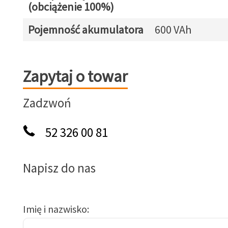
(obciążenie 100%)
Pojemność akumulatora
600 VAh
Zapytaj o towar
Zapytaj o towar
Zadzwoń
52 326 00 81
Napisz do nas
Imię i nazwisko