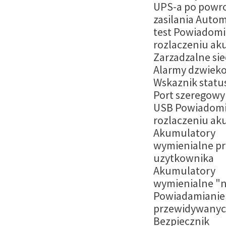
UPS-a po powro
zasilania Auto
test Powiadomi
rozlaczeniu ak
Zarzadzalne si
Alarmy dzwiek
Wskaznik statu
Port szeregowy
USB Powiadomi
rozlaczeniu ak
Akumulatory
wymienialne pr
uzytkownika
Akumulatory
wymienialne "n
Powiadamianie
przewidywanyc
Bezpiecznik