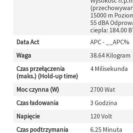
Wysokosc n.p.m
(przechowywani
15000 m Poziom
55 dBA Odprow
ciepla: 184.00 
Data Act
APC - __APC%
Waga
38.64 Kilogram
Czas przełączenia
4 Milisekunda
(maks.) (Hold-up time)
Moc czynna (W)
2700 Wat
Czas ładowania
3 Godzina
Napięcie
120 Volt
Czas podtrzymania
6.25 Minuta