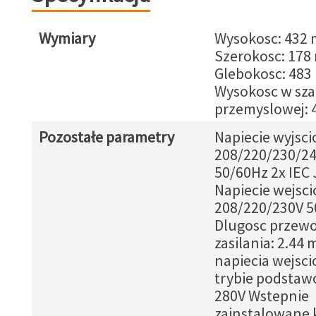
Wymiary
Wysokosc: 432
Szerokosc: 17
Glebokosc: 48
Wysokosc w sza
przemyslowej: 
Pozostałe parametry
Napiecie wyjsci
208/220/230/2
50/60Hz 2x IEC
Napiecie wejsc
208/220/230V 5
Dlugosc przew
zasilania: 2.44 
napiecia wejsc
trybie podstaw
280V Wstepnie
zainstalowane 