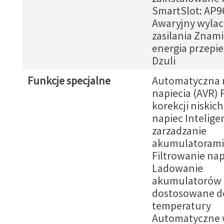
SmartSlot: AP9
Awaryjny wylac
zasilania Zna
energia przepie
Dzuli
Funkcje specjalne
Automatyczna r
napiecia (AVR) 
korekcji niskich
napiec Intelige
zarzadzanie
akumulatorami
Filtrowanie nap
Ladowanie
akumulatorów
dostosowane d
temperatury
Automatyczne 