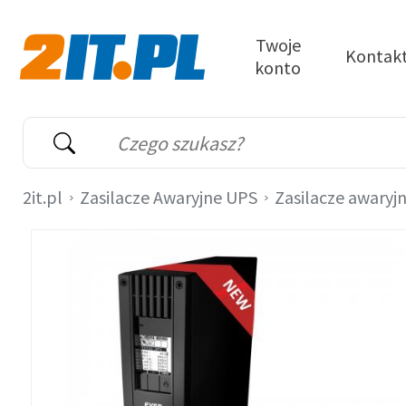
Przejdź do treści
Twoje
Kontak
konto
2it.pl
Wyszukiwarka
Słowo kluczowe
2it.pl
Zasilacze Awaryjne UPS
Zasilacze awaryj