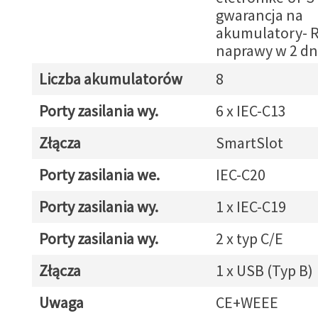
gwarancja na
akumulatory- R
naprawy w 2 dn
Liczba akumulatorów
8
Porty zasilania wy.
6 x IEC-C13
Złącza
SmartSlot
Porty zasilania we.
IEC-C20
Porty zasilania wy.
1 x IEC-C19
Porty zasilania wy.
2 x typ C/E
Złącza
1 x USB (Typ B)
Uwaga
CE+WEEE