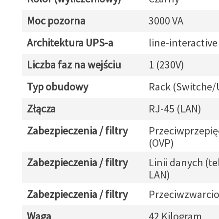
Moc pozorna
3000 VA
Architektura UPS-a
line-interactive
Liczba faz na wejściu
1 (230V)
Typ obudowy
Rack (Switche/
Złącza
RJ-45 (LAN)
Zabezpieczenia / filtry
Przeciwprzepię
(OVP)
Zabezpieczenia / filtry
Linii danych (tel
LAN)
Zabezpieczenia / filtry
Przeciwzwarcio
Waga
42 Kilogram