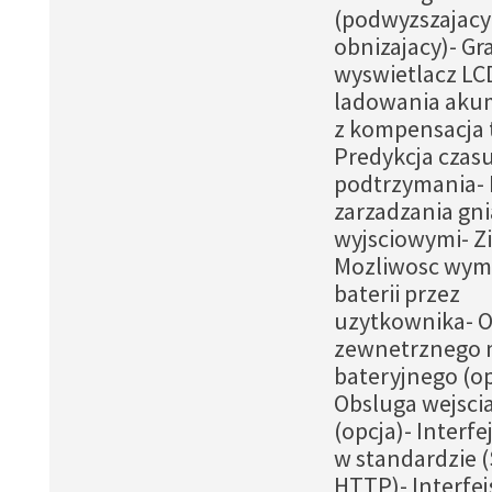
(podwyzszajacy 
obnizajacy)- Gr
wyswietlacz LC
ladowania aku
z kompensacja 
Predykcja czas
podtrzymania- 
zarzadzania gn
wyjsciowymi- Zi
Mozliwosc wym
baterii przez
uzytkownika- 
zewnetrznego
bateryjnego (op
Obsluga wejsci
(opcja)- Interfe
w standardzie 
HTTP)- Interfej