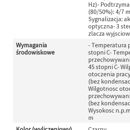
Hz)- Podtrzyma
(80/50%): 4/7 m
Sygnalizacja: a
optyczna- 3 st
zlacza wyjsciow
Wymagania
- Temperatura pr
środowiskowe
stopni C- Temp
przechowywania
45 stopni C- Wi
otoczenia pracy
(bez kondensacj
Wilgotnosc oto
przechowywania
(bez kondensacj
Wysokosc n.p.m
m
Kolor (wyliczeniowy)
Czarny