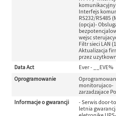
komunikacyjny
Interfejs komu
RS232/RS485 
(opcja)- Obslug
bezpotencjalow
wejsc sterujacy
Filtr sieci LAN (
Aktualizacja fi
przez uzytkown
Data Act
Ever - __EVE%
Oprogramowanie
Oprogramowan
monitorujaco-
zarzadzajace P
Informacje o gwarancji
- Serwis door-to
letnia gwarancj
eletronike UPS-