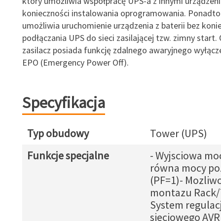
który umożliwia współpracę UPS-a z innymi urządzen
konieczności instalowania oprogramowania. Ponadto 
umożliwia uruchomienie urządzenia z baterii bez koni
podłączania UPS do sieci zasilającej tzw. zimny start.
zasilacz posiada funkcję zdalnego awaryjnego wyłącze
EPO (Emergency Power Off).
Specyfikacja
Typ obudowy
Tower (UPS)
Funkcje specjalne
- Wyjsciowa mo
równa mocy po
(PF=1)- Mozliw
montazu Rack/
System regulacj
sieciowego AVR