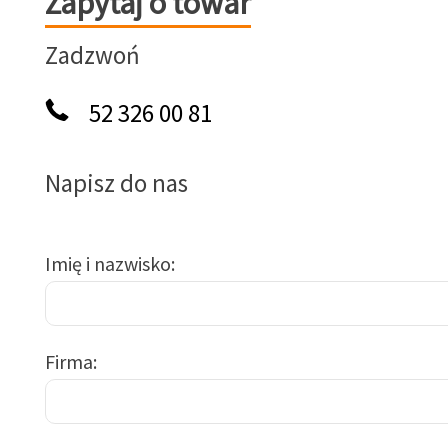
Zapytaj o towar
Zadzwoń
52 326 00 81
Napisz do nas
Imię i nazwisko
Firma