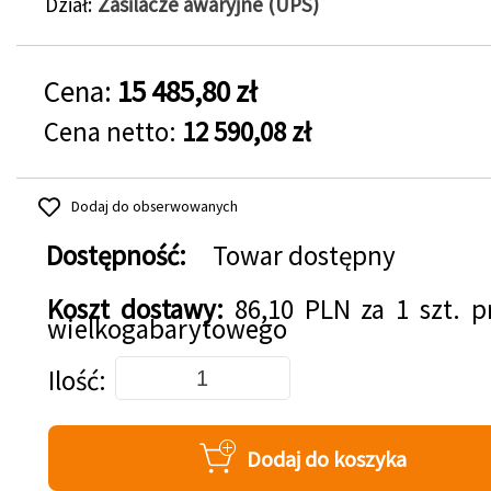
Dział
Zasilacze awaryjne (UPS)
Cena:
15 485,80 zł
Cena netto:
12 590,08 zł
Dodaj do obserwowanych
Dostępność:
Towar dostępny
Koszt dostawy:
86,10 PLN za 1 szt. 
wielkogabarytowego
Dodaj do koszyka
Ilość
Dodaj do koszyka