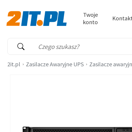
Przejdź do treści
Twoje
Kontak
konto
2it.pl
Wyszukiwarka
Słowo kluczowe
2it.pl
Zasilacze Awaryjne UPS
Zasilacze awaryj