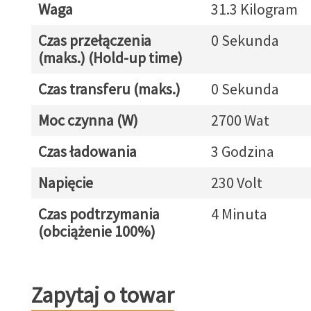
Waga
31.3 Kilogram
Czas przełączenia
0 Sekunda
(maks.) (Hold-up time)
Czas transferu (maks.)
0 Sekunda
Moc czynna (W)
2700 Wat
Czas ładowania
3 Godzina
Napięcie
230 Volt
Czas podtrzymania
4 Minuta
(obciążenie 100%)
Zapytaj o towar
Zapytaj o towar