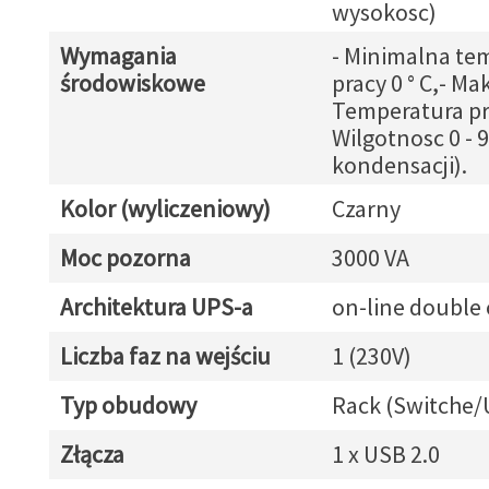
wysokosc)
Wymagania
- Minimalna te
środowiskowe
pracy 0 ° C,- Mak
Temperatura pra
Wilgotnosc 0 - 
kondensacji).
Kolor (wyliczeniowy)
Czarny
Moc pozorna
3000 VA
Architektura UPS-a
on-line double
Liczba faz na wejściu
1 (230V)
Typ obudowy
Rack (Switche/
Złącza
1 x USB 2.0