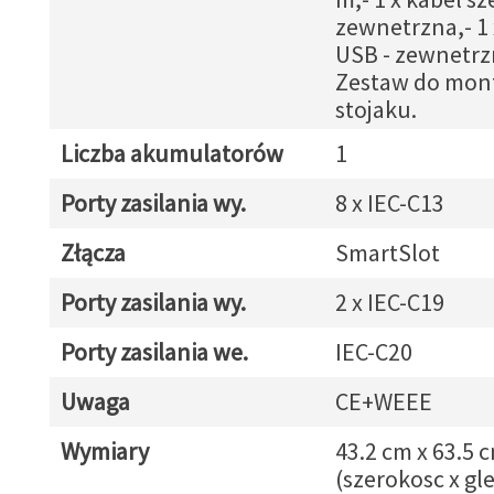
zewnetrzna,- 1 
USB - zewnetrz
Zestaw do mon
stojaku.
Liczba akumulatorów
1
Porty zasilania wy.
8 x IEC-C13
Złącza
SmartSlot
Porty zasilania wy.
2 x IEC-C19
Porty zasilania we.
IEC-C20
Uwaga
CE+WEEE
Wymiary
43.2 cm x 63.5 
(szerokosc x gl