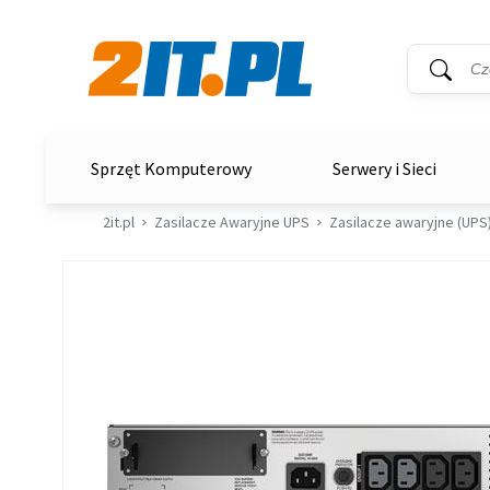
Wyszukiwar
Słowo kluc
2it.pl
Sprzęt Komputerowy
Serwery i Sieci
2it.pl
Zasilacze Awaryjne UPS
Zasilacze awaryjne (UPS