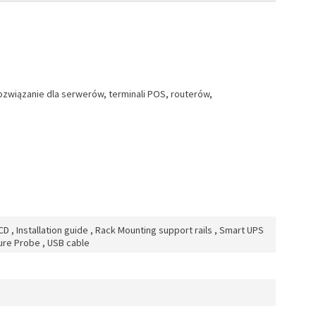
ozwiązanie dla serwerów, terminali POS, routerów,
D , Installation guide , Rack Mounting support rails , Smart UPS
ure Probe , USB cable