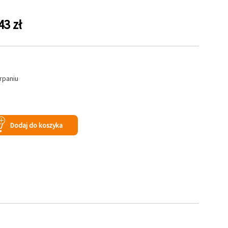
43 zł
rpaniu
s
Dodaj do koszyka