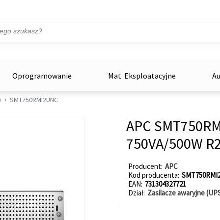
Przejdź do treści
ka
zowe
Oprogramowanie
Mat. Eksploatacyjne
Au
)
SMT750RMI2UNC
APC SMT750RM
750VA/500W R2
Producent
APC
Kod producenta
SMT750RMI
EAN
731304327721
Dział
Zasilacze awaryjne (UP