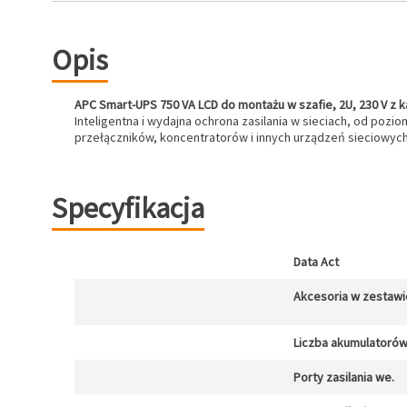
Opis
APC Smart-UPS 750 VA LCD do montażu w szafie, 2U, 230 V z k
Inteligentna i wydajna ochrona zasilania w sieciach, od po
przełączników, koncentratorów i innych urządzeń sieciowych
Specyfikacja
Data Act
Akcesoria w zestawi
Liczba akumulatoró
Porty zasilania we.