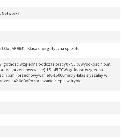
t Network)
artSlot AP9641- Klasa energetyczna sprzetu
CWilgotnosc wzgledna podczas pracy0 - 95 %Wysokosc n.p.m.
tura (przechowywanie)-15 - 45 °CWilgotnosc wzgledna
c n.p.m. (przechowywanie)0-15000metryHalas slyszalny w
zadzenia42.0dBARozpraszanie ciepla w trybie