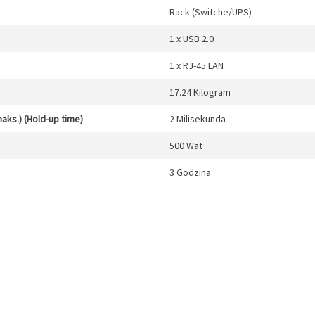
Rack (Switche/UPS)
1 x USB 2.0
1 x RJ-45 LAN
17.24 Kilogram
aks.) (Hold-up time)
2 Milisekunda
500 Wat
3 Godzina