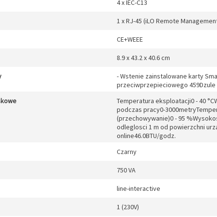
4 x IEC-C13
1 x RJ-45 (iLO Remote Managemen
CE+WEEE
8.9 x 43.2 x 40.6 cm
y
- Wstenie zainstalowane karty Sm
przeciwprzepieciowego 459Dzule
skowe
Temperatura eksploatacji0 - 40 °
podczas pracy0-3000metryTempera
(przechowywanie)0 - 95 %Wysokos
odleglosci 1 m od powierzchni ur
online46.0BTU/godz.
Czarny
750 VA
line-interactive
1 (230V)