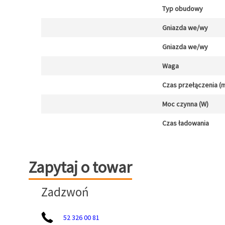
Typ obudowy
Gniazda we/wy
Gniazda we/wy
Waga
Czas przełączenia (m
Moc czynna (W)
Czas ładowania
Zapytaj o towar
Zapytaj o towar
Zadzwoń
52 326 00 81