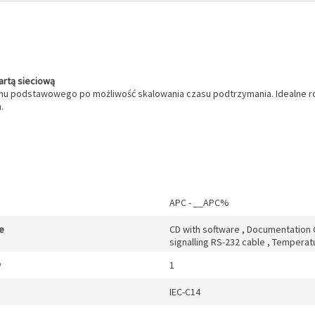
artą sieciową
ziomu podstawowego po możliwość skalowania czasu podtrzymania. Idealne r
.
APC - __APC%
e
CD with software , Documentation C
signalling RS-232 cable , Temperat
w
1
IEC-C14