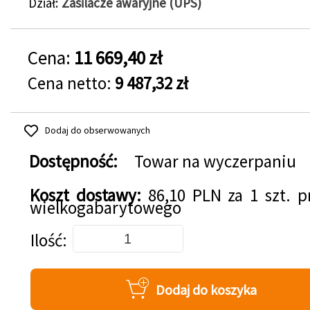
Dział
Zasilacze awaryjne (UPS)
Cena:
11 669,40 zł
Cena netto:
9 487,32 zł
Dodaj do obserwowanych
Dostępność:
Towar na wyczerpaniu
Koszt dostawy:
86,10 PLN za 1 szt. 
wielkogabarytowego
Dodaj do koszyka
Ilość
Dodaj do koszyka