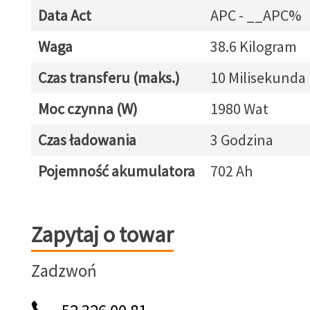
Data Act
APC - __APC%
Waga
38.6 Kilogram
Czas transferu (maks.)
10 Milisekunda
Moc czynna (W)
1980 Wat
Czas ładowania
3 Godzina
Pojemność akumulatora
702 Ah
Zapytaj o towar
Zapytaj o towar
Zadzwoń