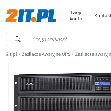
Przejdź do treści
Twoje
Kontak
konto
2it.pl
Wyszukiwarka
Słowo kluczowe
2it.pl
Zasilacze Awaryjne UPS
Zasilacze awaryj