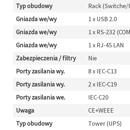
Typ obudowy
Rack (Switche/
Gniazda we/wy
1 x USB 2.0
Gniazda we/wy
1 x RS-232 (COM
Gniazda we/wy
1 x RJ-45 LAN
Zabezpieczenia / filtry
Nie
Porty zasilania wy.
8 x IEC-C13
Porty zasilania wy.
2 x IEC-C19
Porty zasilania we.
IEC-C20
Uwaga
CE+WEEE
Typ obudowy
Tower (UPS)