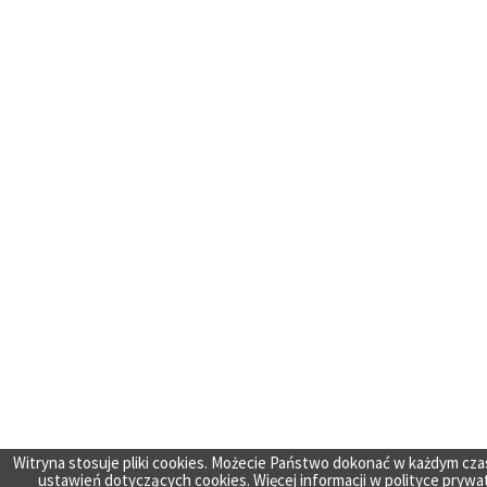
Witryna stosuje pliki cookies. Możecie Państwo dokonać w każdym cza
ustawień dotyczących cookies. Więcej informacji w
polityce prywa