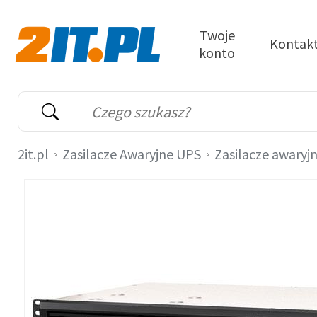
Przejdź do treści
Twoje
Kontak
konto
2it.pl
Wyszukiwarka
Słowo kluczowe
2it.pl
Zasilacze Awaryjne UPS
Zasilacze awaryj