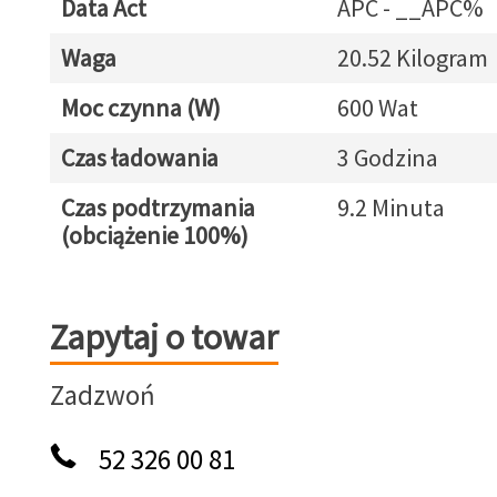
Data Act
APC - __APC%
Waga
20.52 Kilogram
Moc czynna (W)
600 Wat
Czas ładowania
3 Godzina
Czas podtrzymania
9.2 Minuta
(obciążenie 100%)
Zapytaj o towar
Zapytaj o towar
Zadzwoń
52 326 00 81