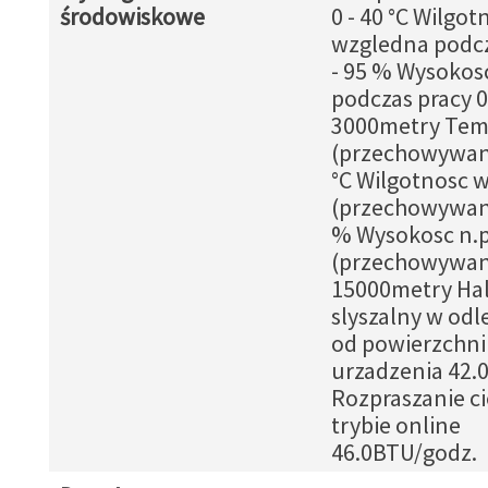
środowiskowe
0 - 40 °C Wilgot
wzgledna podcz
- 95 % Wysokos
podczas pracy 0
3000metry Tem
(przechowywani
°C Wilgotnosc 
(przechowywani
% Wysokosc n.p
(przechowywani
15000metry Ha
slyszalny w odl
od powierzchni
urzadzenia 42.
Rozpraszanie ci
trybie online
46.0BTU/godz.