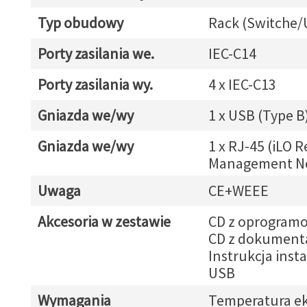
Typ obudowy
Rack (Switche/
Porty zasilania we.
IEC-C14
Porty zasilania wy.
4 x IEC-C13
Gniazda we/wy
1 x USB (Type B
Gniazda we/wy
1 x RJ-45 (iLO 
Management N
Uwaga
CE+WEEE
Akcesoria w zestawie
CD z oprogram
CD z dokument
Instrukcja insta
USB
Wymagania
Temperatura ek