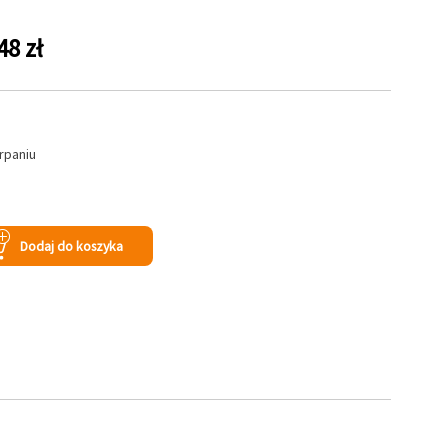
48 zł
rpaniu
s
Dodaj do koszyka