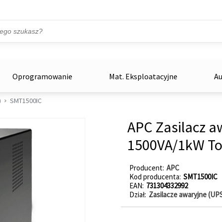
Przejdź do treści
ka
zowe
Oprogramowanie
Mat. Eksploatacyjne
Au
)
SMT1500IC
APC Zasilacz 
1500VA/1kW T
Producent
APC
Kod producenta
SMT1500IC
EAN
731304332992
Dział
Zasilacze awaryjne (UP