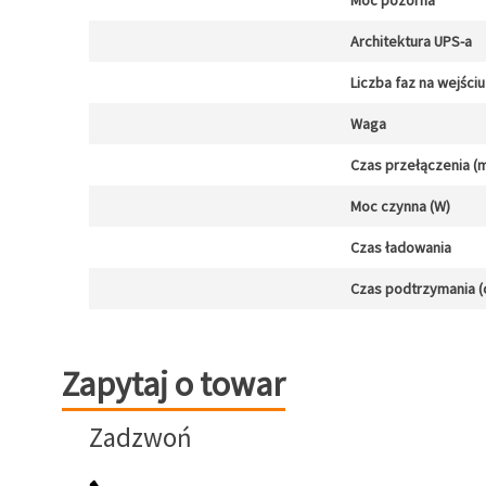
Moc pozorna
Architektura UPS-a
Liczba faz na wejściu
Waga
Czas przełączenia (m
Moc czynna (W)
Czas ładowania
Czas podtrzymania (
Zapytaj o towar
Zapytaj o towar
Zadzwoń