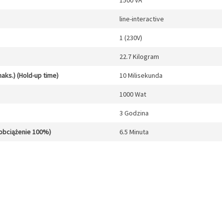
1500 VA
line-interactive
1 (230V)
22.7 Kilogram
aks.) (Hold-up time)
10 Milisekunda
1000 Wat
3 Godzina
obciążenie 100%)
6.5 Minuta