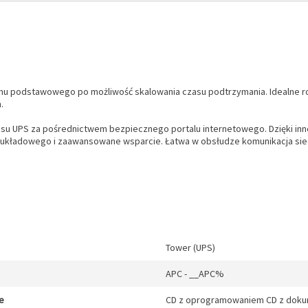
ziomu podstawowego po możliwość skalowania czasu podtrzymania. Idealne r
.
atusu UPS za pośrednictwem bezpiecznego portalu internetowego. Dzięki i
 układowego i zaawansowane wsparcie. Łatwa w obsłudze komunikacja sie
Tower (UPS)
APC - __APC%
e
CD z oprogramowaniem CD z dokumen