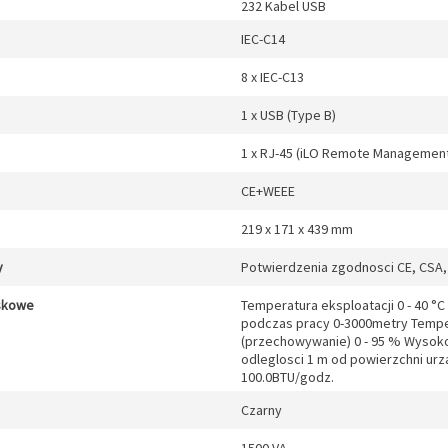
232 Kabel USB
IEC-C14
8 x IEC-C13
1 x USB (Type B)
1 x RJ-45 (iLO Remote Managemen
CE+WEEE
219 x 171 x 439 mm
y
Potwierdzenia zgodnosci CE, CSA, 
skowe
Temperatura eksploatacji 0 - 40 °
podczas pracy 0-3000metry Temper
(przechowywanie) 0 - 95 % Wysoko
odleglosci 1 m od powierzchni urz
100.0BTU/godz.
Czarny