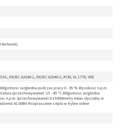
t Network)
EAC, EN/IEC 62040-1, EN/IEC 62040-2, RCM, UL 1778, VDE
C Wilgotnosc wzgledna podczas pracy 0 - 95 % Wysokosc n.p.m.
atura (przechowywanie) -15 - 45 °C Wilgotnosc wzgledna
sc n.p.m. (przechowywanie) 0-15000metry Halas slyszalny w
adzenia 41.0dBA Rozpraszanie ciepla w trybie online