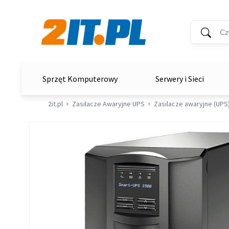
Wyszukiwar
Słowo kluc
2it.pl
Sprzęt Komputerowy
Serwery i Sieci
2it.pl
Zasilacze Awaryjne UPS
Zasilacze awaryjne (UPS