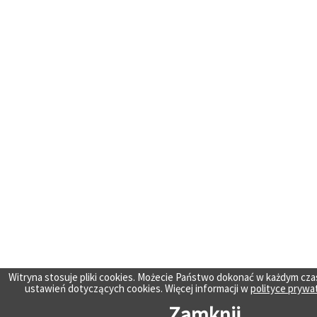
Witryna stosuje pliki cookies. Możecie Państwo dokonać w każdym cza
ustawień dotyczących cookies. Więcej informacji w
polityce prywa
Zamknij