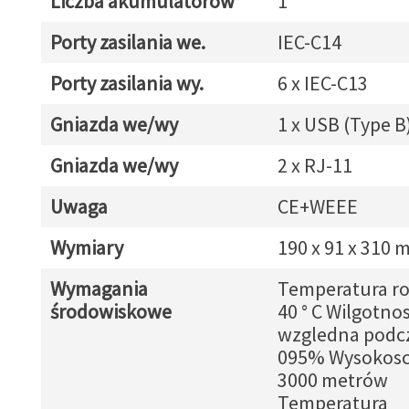
Liczba akumulatorów
1
Porty zasilania we.
IEC-C14
Porty zasilania wy.
6 x IEC-C13
Gniazda we/wy
1 x USB (Type B
Gniazda we/wy
2 x RJ-11
Uwaga
CE+WEEE
Wymiary
190 x 91 x 310
Wymagania
Temperatura rob
środowiskowe
40 ° C Wilgotno
wzgledna podcz
095% Wysokosc 
3000 metrów
Temperatura