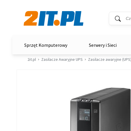
Wyszukiwar
Słowo kluc
2it.pl
Sprzęt Komputerowy
Serwery i Sieci
2it.pl
Zasilacze Awaryjne UPS
Zasilacze awaryjne (UPS