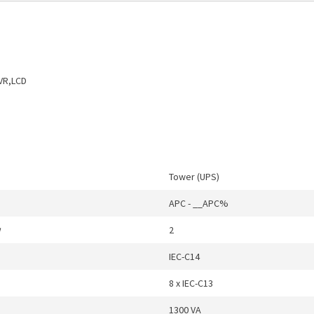
VR,LCD
Tower (UPS)
APC - __APC%
w
2
IEC-C14
8 x IEC-C13
1300 VA