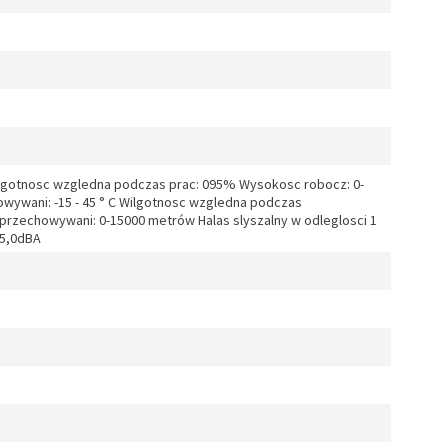
Wilgotnosc wzgledna podczas prac: 095% Wysokosc robocz: 0-
ywani: -15 - 45 ° C Wilgotnosc wzgledna podczas
rzechowywani: 0-15000 metrów Halas slyszalny w odleglosci 1
45,0dBA