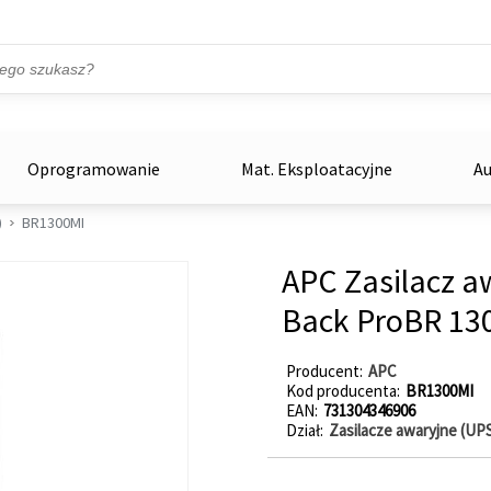
Przejdź do treści
ka
zowe
Oprogramowanie
Mat. Eksploatacyjne
Au
)
BR1300MI
APC Zasilacz 
Back ProBR 13
Producent
APC
Kod producenta
BR1300MI
EAN
731304346906
Dział
Zasilacze awaryjne (UP