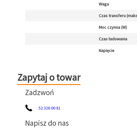
Waga
Czas transferu (maks
Moc czynna (W)
Czas ładowania
Napięcie
Zapytaj o towar
Zapytaj o towar
Zadzwoń
52 326 00 81
Napisz do nas