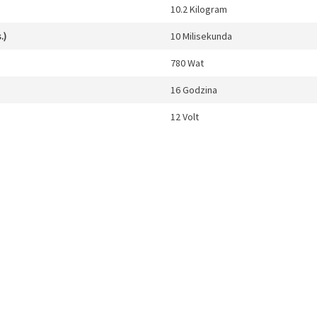
10.2 Kilogram
.)
10 Milisekunda
780 Wat
16 Godzina
12 Volt