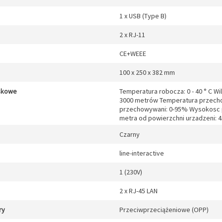
1 x USB (Type B)
2 x RJ-11
CE+WEEE
100 x 250 x 382 mm
skowe
Temperatura robocza: 0 - 40 ° C 
3000 metrów Temperatura przechow
przechowywani: 0-95% Wysokosc p
metra od powierzchni urzadzeni: 
Czarny
line-interactive
1 (230V)
2 x RJ-45 LAN
ry
Przeciwprzeciążeniowe (OPP)