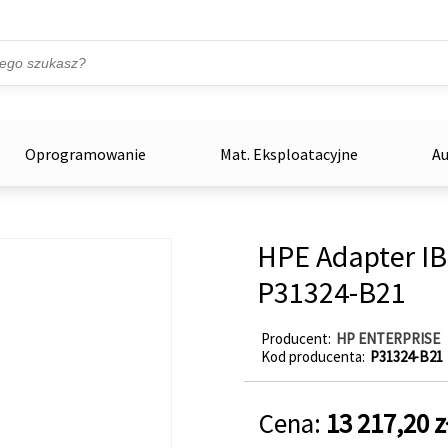
Przejdź do treści
ka
zowe
Oprogramowanie
Mat. Eksploatacyjne
Au
HPE Adapter I
P31324-B21
Producent
HP ENTERPRISE
Kod producenta
P31324-B21
Cena:
13 217,20 z