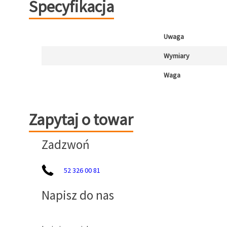
Specyfikacja
Uwaga
Wymiary
Waga
Zapytaj o towar
Zapytaj o towar
Zadzwoń
52 326 00 81
Napisz do nas