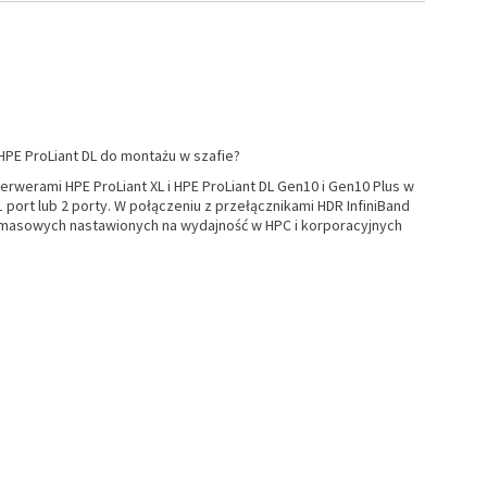
HPE ProLiant DL do montażu w szafie?
erwerami HPE ProLiant XL i HPE ProLiant DL Gen10 i Gen10 Plus w
port lub 2 porty. W połączeniu z przełącznikami HDR InfiniBand
ci masowych nastawionych na wydajność w HPC i korporacyjnych