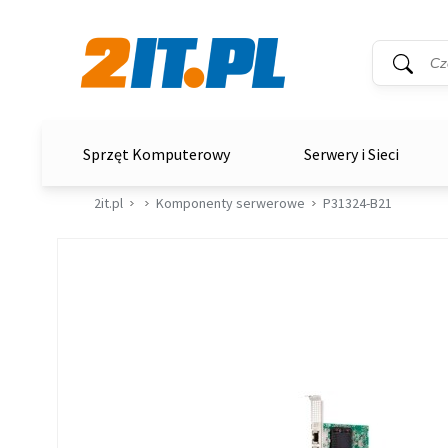
Wyszukiwar
Słowo kluc
2it.pl
Sprzęt Komputerowy
Serwery i Sieci
2it.pl
Komponenty serwerowe
P31324-B21