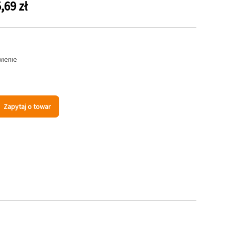
,69 zł
wienie
s
Zapytaj o towar