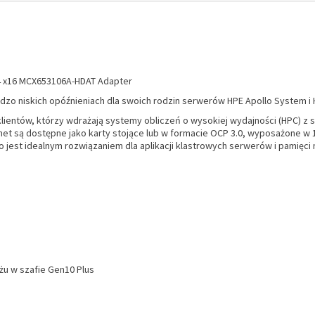
e4 x16 MCX653106A-HDAT Adapter
dzo niskich opóźnieniach dla swoich rodzin serwerów HPE Apollo System i 
lientów, którzy wdrażają systemy obliczeń o wysokiej wydajności (HPC) z s
et są dostępne jako karty stojące lub w formacie OCP 3.0, wyposażone w 1 
co jest idealnym rozwiązaniem dla aplikacji klastrowych serwerów i pamię
u w szafie Gen10 Plus