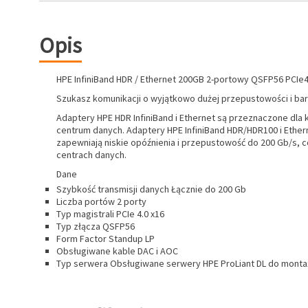
Opis
HPE InfiniBand HDR / Ethernet 200GB 2-portowy QSFP56 PCI
Szukasz komunikacji o wyjątkowo dużej przepustowości i bar
Adaptery HPE HDR InfiniBand i Ethernet są przeznaczone dla k
centrum danych. Adaptery HPE InfiniBand HDR/HDR100 i Ethern
zapewniają niskie opóźnienia i przepustowość do 200 Gb/s, 
centrach danych.
Dane
Szybkość transmisji danych Łącznie do 200 Gb
Liczba portów 2 porty
Typ magistrali PCIe 4.0 x16
Typ złącza QSFP56
Form Factor Standup LP
Obsługiwane kable DAC i AOC
Typ serwera Obsługiwane serwery HPE ProLiant DL do montaż