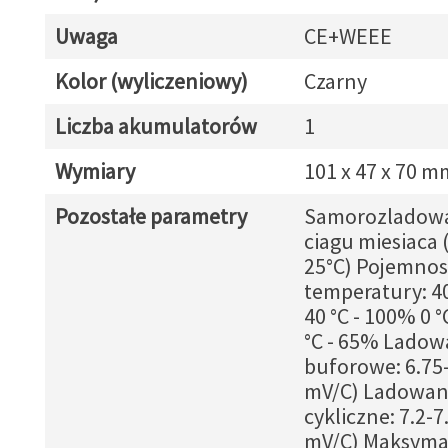
Uwaga
CE+WEEE
Kolor (wyliczeniowy)
Czarny
Liczba akumulatorów
1
Wymiary
101 x 47 x 70 m
Pozostałe parametry
Samorozladowa
ciagu miesiaca 
25°C) Pojemnos
temperatury: 40
40 °C - 100% 0 
°C - 65% Ladow
buforowe: 6.75-
mV/C) Ladowan
cykliczne: 7.2-7.
mV/C) Maksyma