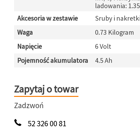
ladowania: 1.35
Akcesoria w zestawie
Sruby i nakretk
Waga
0.73 Kilogram
Napięcie
6 Volt
Pojemność akumulatora
4.5 Ah
Zapytaj o towar
Zapytaj o towar
Zadzwoń
52 326 00 81