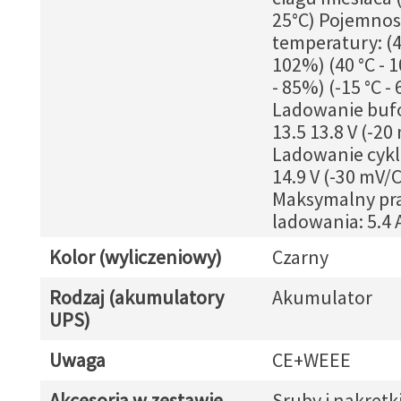
25°C) Pojemnos
temperatury: (4
102%) (40 °C - 1
- 85%) (-15 °C -
Ladowanie buf
13.5 13.8 V (-20
Ladowanie cykli
14.9 V (-30 mV/C
Maksymalny pr
ladowania: 5.4 
Kolor (wyliczeniowy)
Czarny
Rodzaj (akumulatory
Akumulator
UPS)
Uwaga
CE+WEEE
Akcesoria w zestawie
Sruby i nakretk