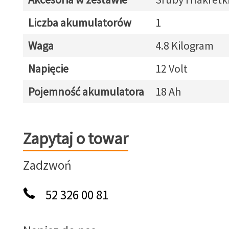
Liczba akumulatorów
1
Waga
4.8 Kilogram
Napięcie
12 Volt
Pojemność akumulatora
18 Ah
Zapytaj o towar
Zapytaj o towar
Zadzwoń
52 326 00 81