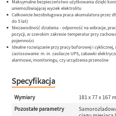
Maksymalne bezpieczeństwo użytkowania dzięki kons
uniemożliwiającej wyciek elektrolitu
Całkowicie bezobsługowa praca akumulatora przez dłu
do 5 lat)
Niezawodność działania - odporność na wibracje, pra
pozycji, w szerokim zakresie temperatur przy zachow
pojemności
Idealne rozwiązanie przy pracy buforowej i cyklicznej, 
zastosowanie: m. in. zasilacze UPS, zabawki elektryc
alarmowe, monitoringu, czy urządzenia przenośne
Specyfikacja
Wymiary
181 x 77 x 167
Pozostałe parametry
Samorozladowa
ciagu miesiaca 