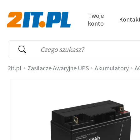
Przejdź do treści
Twoje
Kontak
konto
2it.pl
Wyszukiwarka
Słowo kluczowe
2it.pl
Zasilacze Awaryjne UPS
Akumulatory
A