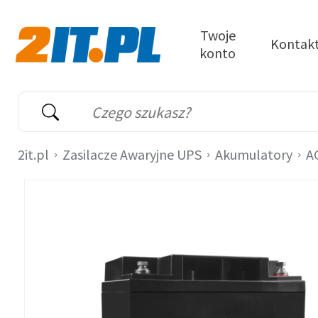
Przejdź do treści
Twoje
Kontak
konto
2it.pl
Wyszukiwarka
Słowo kluczowe
2it.pl
Zasilacze Awaryjne UPS
Akumulatory
A