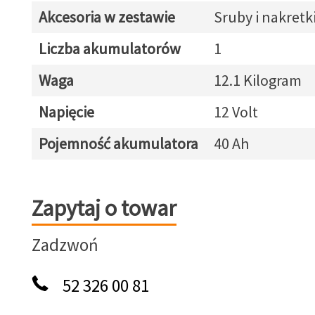
Akcesoria w zestawie
Sruby i nakretk
Liczba akumulatorów
1
Waga
12.1 Kilogram
Napięcie
12 Volt
Pojemność akumulatora
40 Ah
Zapytaj o towar
Zapytaj o towar
Zadzwoń
52 326 00 81