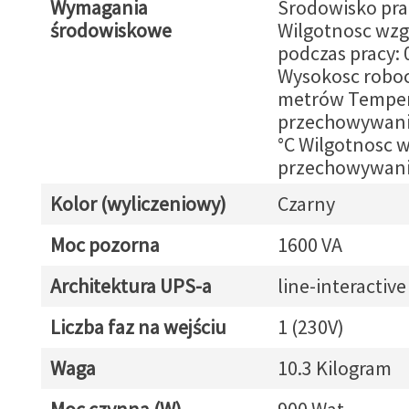
Wymagania
Srodowisko pracy
środowiskowe
Wilgotnosc wz
podczas pracy: 
Wysokosc roboc
metrów Temper
przechowywania
°C Wilgotnosc 
przechowywani
Kolor (wyliczeniowy)
Czarny
Moc pozorna
1600 VA
Architektura UPS-a
line-interactive
Liczba faz na wejściu
1 (230V)
Waga
10.3 Kilogram