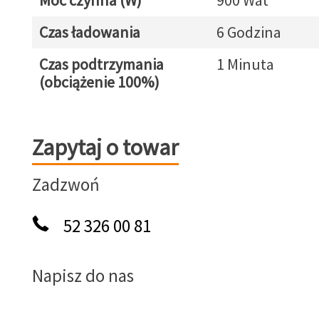
Moc czynna (W)
900 Wat
Czas ładowania
6 Godzina
Czas podtrzymania
1 Minuta
(obciążenie 100%)
Zapytaj o towar
Zapytaj o towar
Zadzwoń
52 326 00 81
Napisz do nas