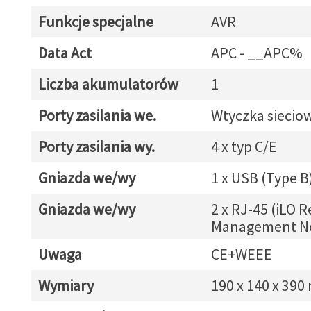
Funkcje specjalne
AVR
Data Act
APC - __APC%
Liczba akumulatorów
1
Porty zasilania we.
Wtyczka siecio
Porty zasilania wy.
4 x typ C/E
Gniazda we/wy
1 x USB (Type B
Gniazda we/wy
2 x RJ-45 (iLO 
Management N
Uwaga
CE+WEEE
Wymiary
190 x 140 x 39