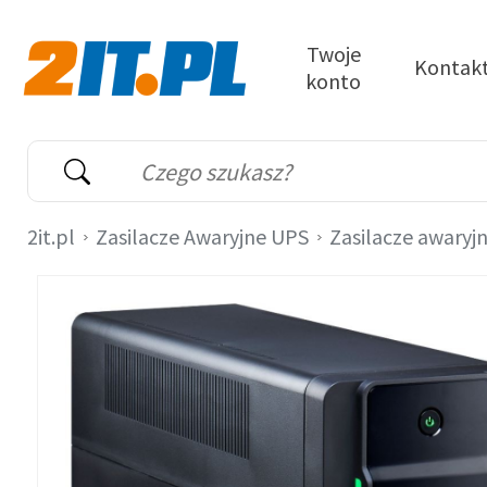
Przejdź do treści
Twoje
Kontak
konto
2it.pl
Wyszukiwarka
Słowo kluczowe
2it.pl
Zasilacze Awaryjne UPS
Zasilacze awaryj