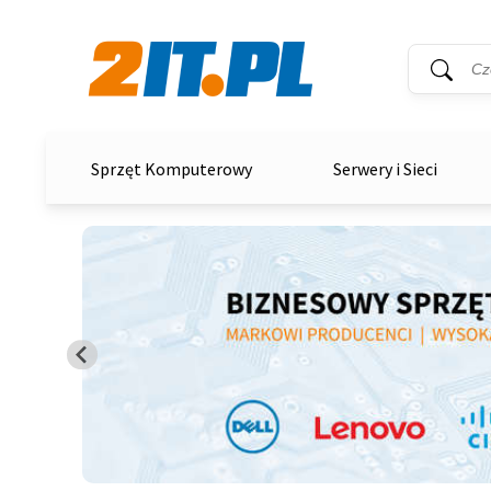
Wyszukiwar
Słowo kluc
2it.pl
Sprzęt Komputerowy
Serwery i Sieci