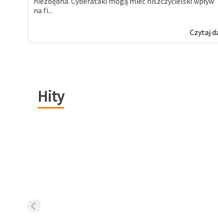
niezbędna. Cyberataki mogą mieć niszczycielski wpływ
na fi...
Czytaj d
Hity