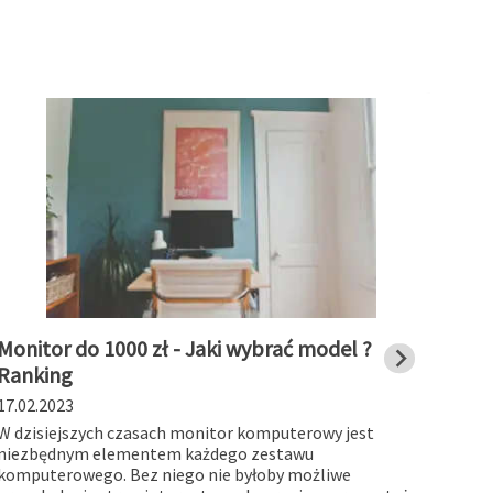
Monitor do 1000 zł - Jaki wybrać model ?
Stac
Ranking
char
17.02.2023
19.01
W dzisiejszych czasach monitor komputerowy jest
Stacj
niezbędnym elementem każdego zestawu
works
komputerowego. Bez niego nie byłoby możliwe
myślą