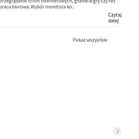
przeglądanie stron internetowych, granie w gry czy też
firm.
praca biurowa. Wybór monitora ko...
Czytaj
dalej
Pokaż wszystkie