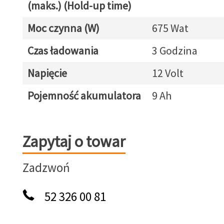
(maks.) (Hold-up time)
Moc czynna (W)
675 Wat
Czas ładowania
3 Godzina
Napięcie
12 Volt
Pojemność akumulatora
9 Ah
Zapytaj o towar
Zapytaj o towar
Zadzwoń
52 326 00 81