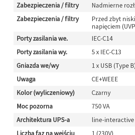
Zabezpieczenia / filtry
Nadmierne roz
Zabezpieczenia / filtry
Przed zbyt nisk
napięciem (UVP
Porty zasilania we.
IEC-C14
Porty zasilania wy.
5 x IEC-C13
Gniazda we/wy
1 x USB (Type B
Uwaga
CE+WEEE
Kolor (wyliczeniowy)
Czarny
Moc pozorna
750 VA
Architektura UPS-a
line-interactive
Liczba faz na wejściu
1 (230V)