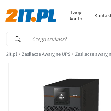
Przejdź do treści
Twoje
Kontak
konto
2it.pl
Wyszukiwarka
Słowo kluczowe
2it.pl
Zasilacze Awaryjne UPS
Zasilacze awaryj