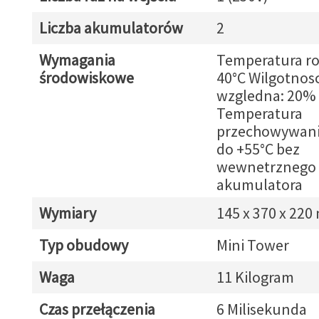
Liczba akumulatorów
2
Wymagania
Temperatura rob
środowiskowe
40°C Wilgotnos
wzgledna: 20% 
Temperatura
przechowywania
do +55°C bez
wewnetrznego
akumulatora
Wymiary
145 x 370 x 22
Typ obudowy
Mini Tower
Waga
11 Kilogram
Czas przełączenia
6 Milisekunda