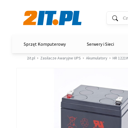
Wyszukiwar
Słowo kluc
2it.pl
Sprzęt Komputerowy
Serwery i Sieci
2it.pl
Zasilacze Awaryjne UPS
Akumulatory
HR 1221