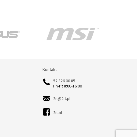
Kontakt
Kontakt
52 326 00 85
Pn-Pt 8:00-16:00
2it@2it.pl
2it.pl