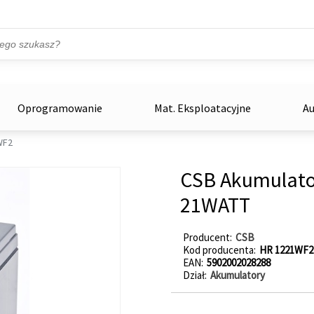
Przejdź do treści
ka
zowe
Oprogramowanie
Mat. Eksploatacyjne
Au
WF2
CSB Akumulat
21WATT
Producent
CSB
Kod producenta
HR 1221WF2
EAN
5902002028288
Dział
Akumulatory