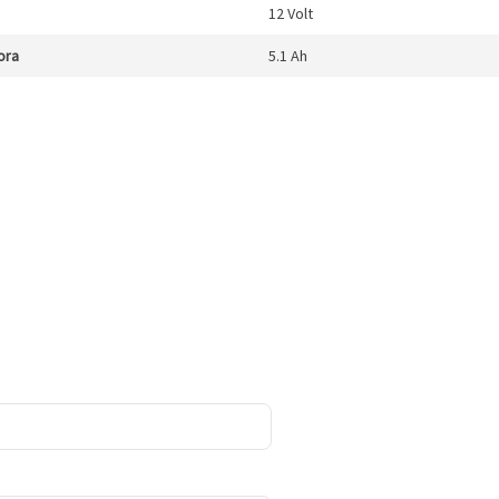
12 Volt
ora
5.1 Ah