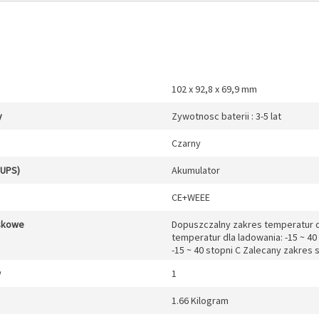
102 x 92,8 x 69,9 mm
y
Zywotnosc baterii : 3-5 lat
Czarny
 UPS)
Akumulator
CE+WEEE
skowe
Dopuszczalny zakres temperatur dl
temperatur dla ladowania: -15 ~ 4
-15 ~ 40 stopni C Zalecany zakres 
w
1
1.66 Kilogram