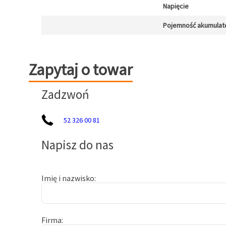
Napięcie
Pojemność akumulat
Zapytaj o towar
Zapytaj o towar
Zadzwoń
52 326 00 81
Napisz do nas
Imię i nazwisko
Firma