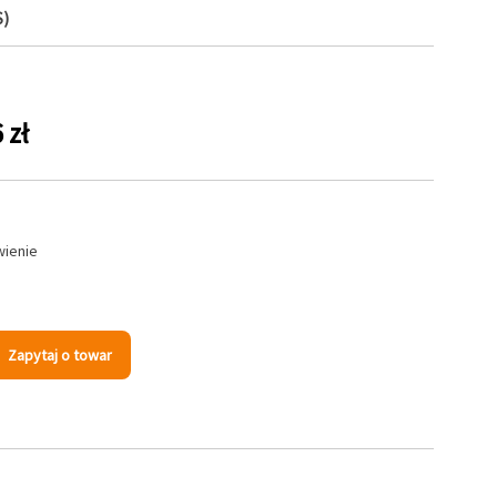
S)
 zł
wienie
Zapytaj o towar