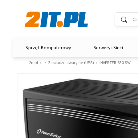
Wyszukiwar
Słowo kluc
2it.pl
Sprzęt Komputerowy
Serwery i Sieci
2it.pl
Zasilacze awaryjne (UPS)
INVERTER 650 SW