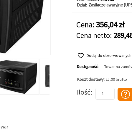
Dział
Zasilacze awaryjne (UP
Cena:
356,04 zł
Cena netto:
289,46
Dodaj do obserwowanych
Dostępność:
Towar na zamó
Koszt dostawy:
25,00 brutto
Dodaj do koszyka
Ilość
owar