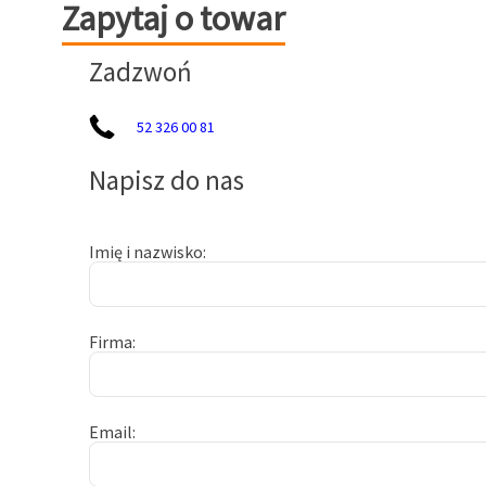
Zapytaj o towar
Zapytaj o towar
Zadzwoń
52 326 00 81
Napisz do nas
Imię i nazwisko
Firma
Email