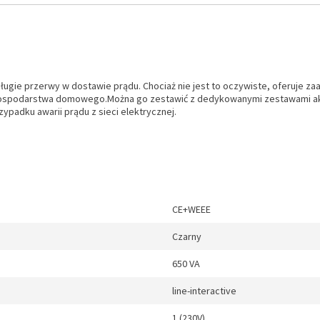
gie przerwy w dostawie prądu. Chociaż nie jest to oczywiste, oferuje zaaw
 gospodarstwa domowego.Można go zestawić z dedykowanymi zestawami ak
ypadku awarii prądu z sieci elektrycznej.
CE+WEEE
Czarny
650 VA
line-interactive
1 (230V)