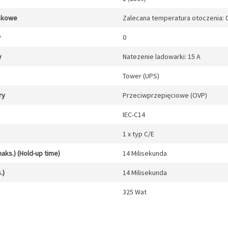
skowe
Zalecana temperatura otoczenia: 0 
w
0
y
Natezenie ladowarki: 15 A
Tower (UPS)
ry
Przeciwprzepięciowe (OVP)
IEC-C14
1 x typ C/E
aks.) (Hold-up time)
14 Milisekunda
.)
14 Milisekunda
325 Wat