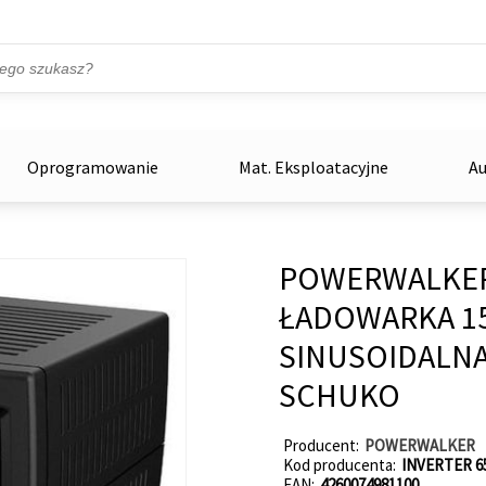
Przejdź do treści
ka
zowe
Oprogramowanie
Mat. Eksploatacyjne
Au
POWERWALKER 
ŁADOWARKA 15
SINUSOIDALN
SCHUKO
Producent
POWERWALKER
Kod producenta
INVERTER 6
EAN
4260074981100