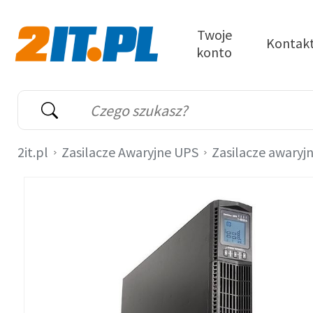
Przejdź do treści
Twoje
Kontak
konto
2it.pl
Wyszukiwarka
Słowo kluczowe
2it.pl
Zasilacze Awaryjne UPS
Zasilacze awaryj