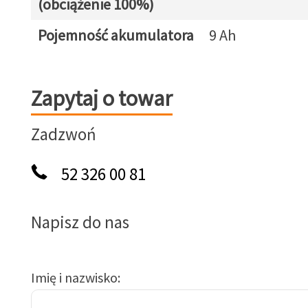
(obciążenie 100%)
Pojemność akumulatora
9 Ah
Zapytaj o towar
Zapytaj o towar
Zadzwoń
52 326 00 81
Napisz do nas
Imię i nazwisko