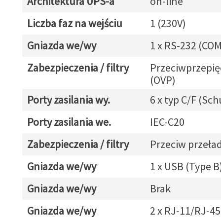
Architektura UPS-a
on-line
Liczba faz na wejściu
1 (230V)
Gniazda we/wy
1 x RS-232 (COM
Zabezpieczenia / filtry
Przeciwprzepię
(OVP)
Porty zasilania wy.
6 x typ C/F (Sc
Porty zasilania we.
IEC-C20
Zabezpieczenia / filtry
Przeciw przeł
Gniazda we/wy
1 x USB (Type B
Gniazda we/wy
Brak
Gniazda we/wy
2 x RJ-11/RJ-45