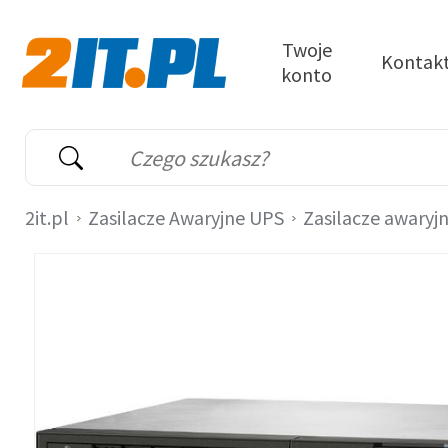
Przejdź do treści
Twoje
Kontak
konto
2it.pl
Wyszukiwarka
Słowo kluczowe
2it.pl
Zasilacze Awaryjne UPS
Zasilacze awaryj