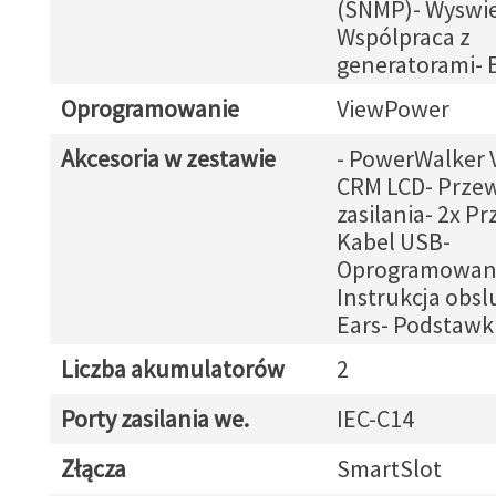
(SNMP)- Wyswie
Wspólpraca z
generatorami-
Oprogramowanie
ViewPower
Akcesoria w zestawie
- PowerWalker 
CRM LCD- Prze
zasilania- 2x P
Kabel USB-
Oprogramowani
Instrukcja obsl
Ears- Podstawk
Liczba akumulatorów
2
Porty zasilania we.
IEC-C14
Złącza
SmartSlot