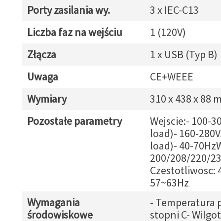
Porty zasilania wy.
3 x IEC-C13
Liczba faz na wejściu
1 (120V)
Złącza
1 x USB (Typ B)
Uwaga
CE+WEEE
Wymiary
310 x 438 x 88
Pozostałe parametry
Wejscie:- 100-
load)- 160-280
load)- 40-70HzW
200/208/220/23
Czestotliwosc: 
57~63Hz
Wymagania
- Temperatura pr
środowiskowe
stopni C- Wilgo