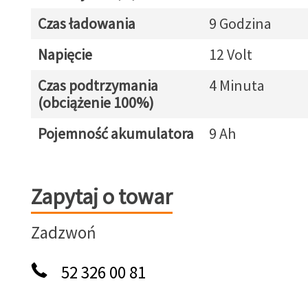
Czas ładowania
9 Godzina
Napięcie
12 Volt
Czas podtrzymania
4 Minuta
(obciążenie 100%)
Pojemność akumulatora
9 Ah
Zapytaj o towar
Zapytaj o towar
Zadzwoń
52 326 00 81