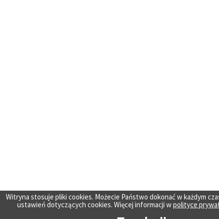
Witryna stosuje pliki cookies. Możecie Państwo dokonać w każdym cza
ustawień dotyczących cookies. Więcej informacji w
polityce prywa