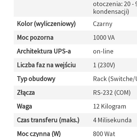
otoczenia: 20 -
kondensacji)
Kolor (wyliczeniowy)
Czarny
Moc pozorna
1000 VA
Architektura UPS-a
on-line
Liczba faz na wejściu
1 (230V)
Typ obudowy
Rack (Switche/
Złącza
RS-232 (COM)
Waga
12 Kilogram
Czas transferu (maks.)
4 Milisekunda
Moc czynna (W)
800 Wat