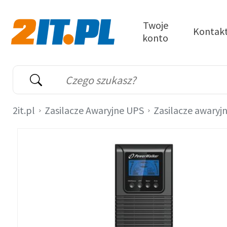
Przejdź do treści
Twoje
Kontak
konto
2it.pl
Wyszukiwarka
Słowo kluczowe
2it.pl
Zasilacze Awaryjne UPS
Zasilacze awaryj