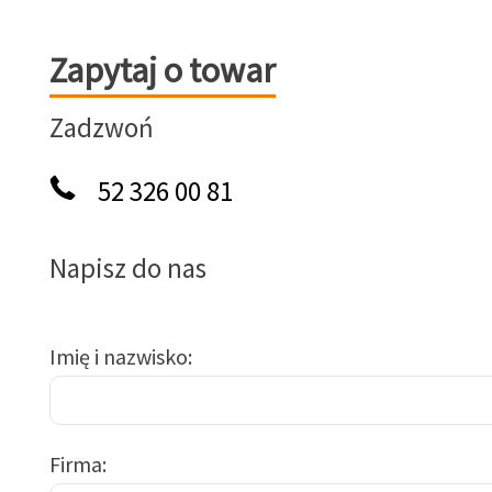
Zapytaj o towar
Zapytaj o towar
Zadzwoń
52 326 00 81
Napisz do nas
Imię i nazwisko
Firma