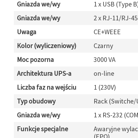
Gniazda we/wy
1 x USB (Type B
Gniazda we/wy
2 x RJ-11/RJ-45
Uwaga
CE+WEEE
Kolor (wyliczeniowy)
Czarny
Moc pozorna
3000 VA
Architektura UPS-a
on-line
Liczba faz na wejściu
1 (230V)
Typ obudowy
Rack (Switche/
Gniazda we/wy
1 x RS-232 (COM
Funkcje specjalne
Awaryjne wylac
(EPO)