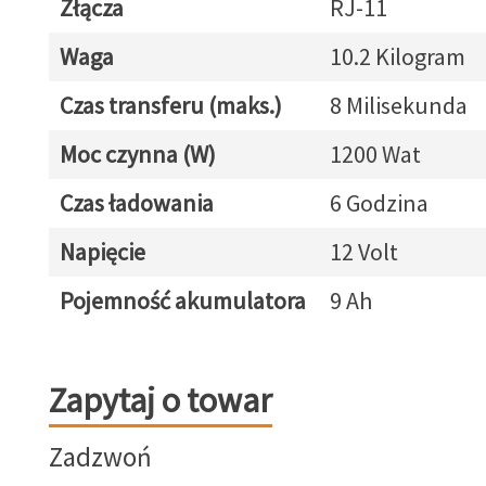
Złącza
RJ-11
Waga
10.2 Kilogram
Czas transferu (maks.)
8 Milisekunda
Moc czynna (W)
1200 Wat
Czas ładowania
6 Godzina
Napięcie
12 Volt
Pojemność akumulatora
9 Ah
Zapytaj o towar
Zapytaj o towar
Zadzwoń