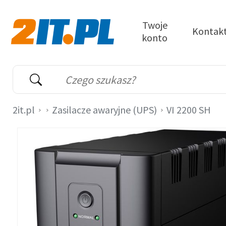
Przejdź do treści
Twoje
Kontak
konto
2it.pl
Wyszukiwarka
Słowo kluczowe
2it.pl
Zasilacze awaryjne (UPS)
VI 2200 SH