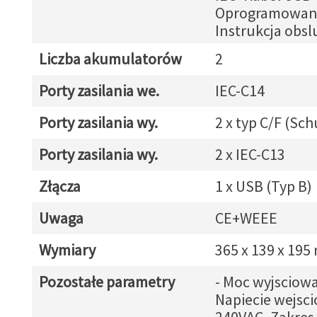
Oprogramowani
Instrukcja obsl
Liczba akumulatorów
2
Porty zasilania we.
IEC-C14
Porty zasilania wy.
2 x typ C/F (Sc
Porty zasilania wy.
2 x IEC-C13
Złącza
1 x USB (Typ B)
Uwaga
CE+WEEE
Wymiary
365 x 139 x 19
Pozostałe parametry
- Moc wyjsciow
Napiecie wejsci