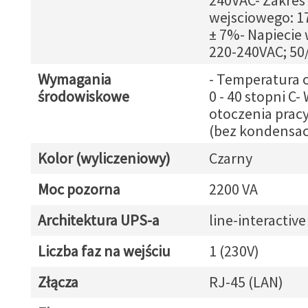
240VAC- Zakres
wejsciowego: 1
± 7%- Napiecie 
220-240VAC; 50
Wymagania
- Temperatura 
środowiskowe
0 - 40 stopni C-
otoczenia pracy
(bez kondensacj
Kolor (wyliczeniowy)
Czarny
Moc pozorna
2200 VA
Architektura UPS-a
line-interactive
Liczba faz na wejściu
1 (230V)
Złącza
RJ-45 (LAN)