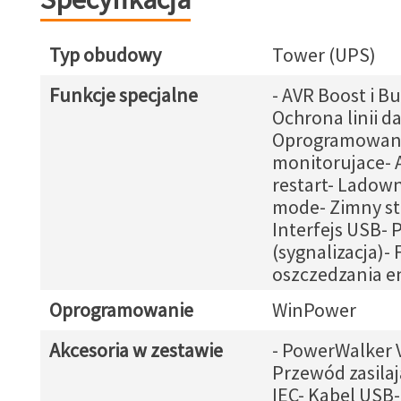
Typ obudowy
Tower (UPS)
Funkcje specjalne
- AVR Boost i Bu
Ochrona linii d
Oprogramowan
monitorujace- 
restart- Ladown
mode- Zimny st
Interfejs USB- 
(sygnalizacja)-
oszczedzania en
Oprogramowanie
WinPower
Akcesoria w zestawie
- PowerWalker V
Przewód zasilaj
IEC- Kabel USB-