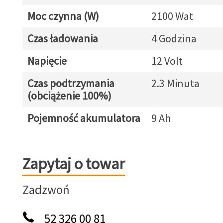
Moc czynna (W)
2100 Wat
Czas ładowania
4 Godzina
Napięcie
12 Volt
Czas podtrzymania
2.3 Minuta
(obciążenie 100%)
Pojemność akumulatora
9 Ah
Zapytaj o towar
Zapytaj o towar
Zadzwoń
52 326 00 81