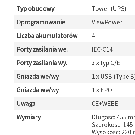
Typ obudowy
Tower (UPS)
Oprogramowanie
ViewPower
Liczba akumulatorów
4
Porty zasilania we.
IEC-C14
Porty zasilania wy.
3 x typ C/E
Gniazda we/wy
1 x USB (Type B
Gniazda we/wy
1 x EPO
Uwaga
CE+WEEE
Wymiary
Dlugosc: 455 
Szerokosc: 14
Wysokosc: 220