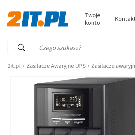
Przejdź do treści
Twoje
Kontak
konto
2it.pl
Wyszukiwarka
Słowo kluczowe
2it.pl
Zasilacze Awaryjne UPS
Zasilacze awaryj