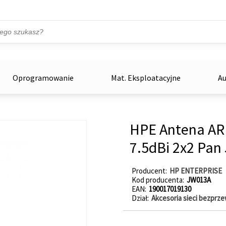
Przejdź do treści
ka
zowe
Oprogramowanie
Mat. Eksploatacyjne
Au
HPE Antena AR
7.5dBi 2x2 Pa
Producent
HP ENTERPRISE
Kod producenta
JW013A
EAN
190017019130
Dział
Akcesoria sieci bezpr