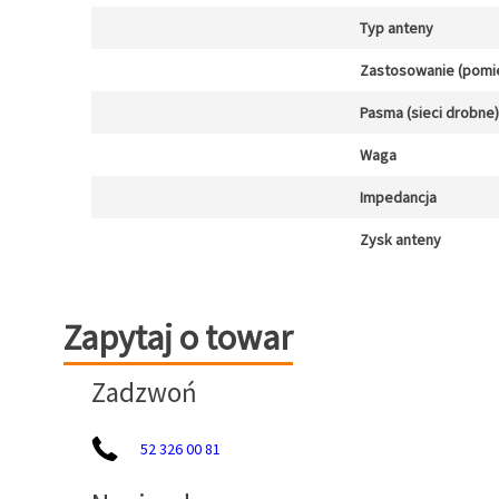
Typ anteny
Zastosowanie (pomi
Pasma (sieci drobne)
Waga
Impedancja
Zysk anteny
Zapytaj o towar
Zapytaj o towar
Zadzwoń
52 326 00 81