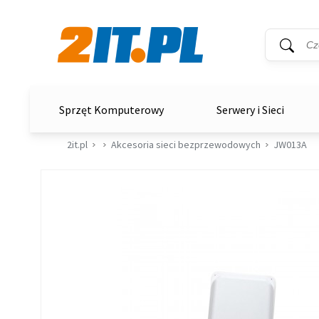
Wyszukiwar
Słowo kluc
2it.pl
Sprzęt Komputerowy
Serwery i Sieci
2it.pl
Akcesoria sieci bezprzewodowych
JW013A