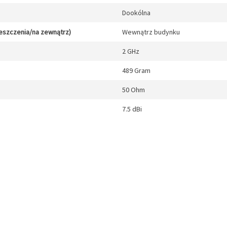
Dookólna
eszczenia/na zewnątrz)
Wewnątrz budynku
2 GHz
489 Gram
50 Ohm
7.5 dBi