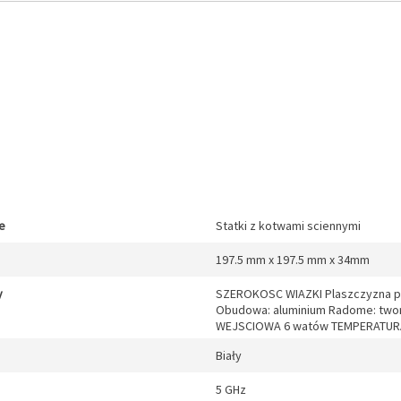
e
Statki z kotwami sciennymi
197.5 mm x 197.5 mm x 34mm
y
SZEROKOSC WIAZKI Plaszczyzna po
Obudowa: aluminium Radome: two
WEJSCIOWA 6 watów TEMPERATURA 
Biały
5 GHz