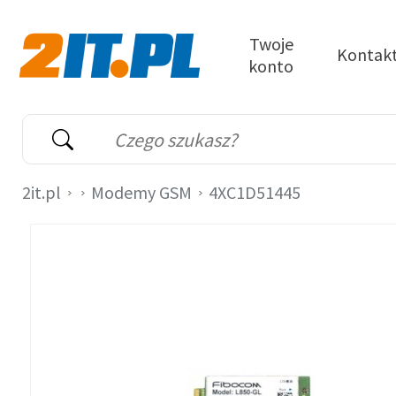
Przejdź do treści
Twoje
Kontak
konto
2it.pl
Wyszukiwarka
Słowo kluczowe
2it.pl
Modemy GSM
4XC1D51445