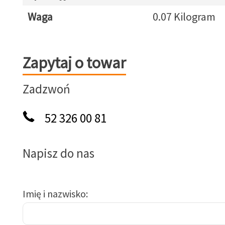
Waga
0.07 Kilogram
Zapytaj o towar
Zapytaj o towar
Zadzwoń
52 326 00 81
Napisz do nas
Imię i nazwisko