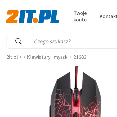
Przejdź do treści
Twoje
Kontak
konto
2it.pl
Wyszukiwarka
Słowo kluczowe
2it.pl
Klawiatury i myszki
21683