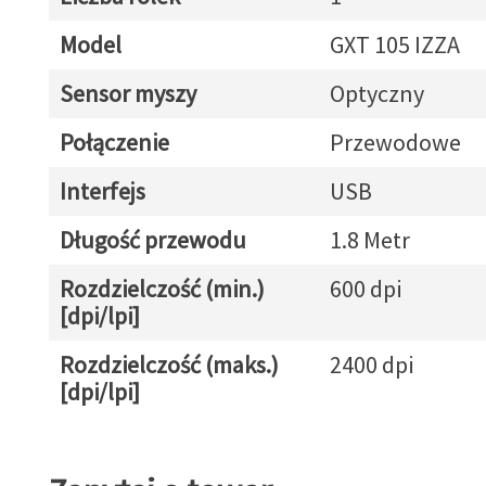
Model
GXT 105 IZZA
Sensor myszy
Optyczny
Połączenie
Przewodowe
Interfejs
USB
Długość przewodu
1.8 Metr
Rozdzielczość (min.)
600 dpi
[dpi/lpi]
Rozdzielczość (maks.)
2400 dpi
[dpi/lpi]
Zapytaj o towar