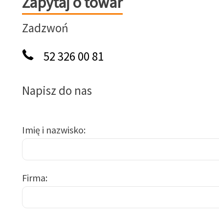
Zapytaj o towar
Zadzwoń
52 326 00 81
Napisz do nas
Imię i nazwisko
Firma