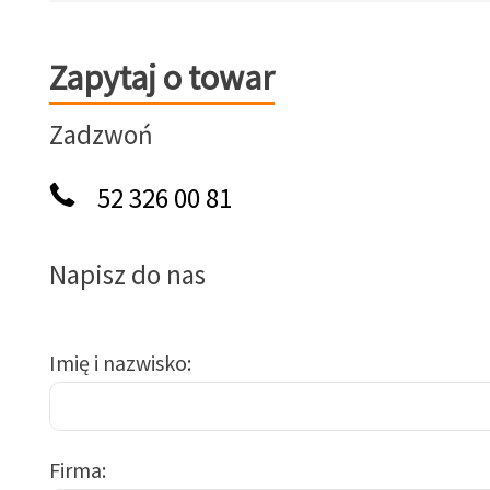
Zapytaj o towar
Zapytaj o towar
Zadzwoń
52 326 00 81
Napisz do nas
Imię i nazwisko
Firma