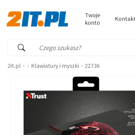
Przejdź do treści
Twoje
Kontak
konto
2it.pl
Wyszukiwarka
Słowo kluczowe
2it.pl
Klawiatury i myszki
22736