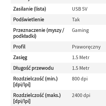
Zasilanie (lista)
USB 5V
Podświetlenie
Tak
Przeznaczenie (myszy /
Gaming
podkładki)
Profil
Praworęczny
Zasięg
1.5 Metr
Długość przewodu
1.5 Metr
Rozdzielczość (min.)
800 dpi
[dpi/lpi]
Rozdzielczość (maks.)
2400 dpi
[dpi/lpi]