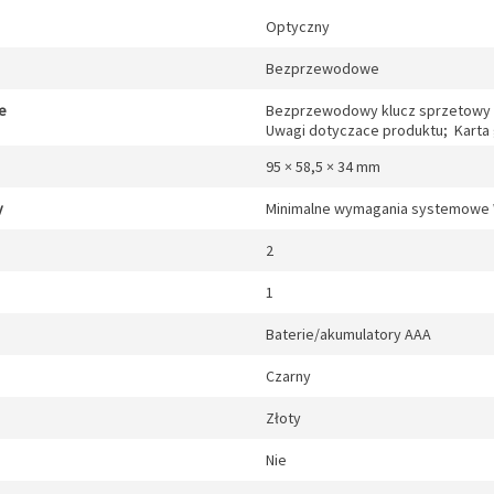
Optyczny
Bezprzewodowe
e
Bezprzewodowy klucz sprzetowy 2,
Uwagi dotyczace produktu; Karta
95 × 58,5 × 34 mm
y
Minimalne wymagania systemowe W
2
1
Baterie/akumulatory AAA
Czarny
Złoty
Nie