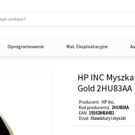
Przejdź do treści
ka
zowe
Oprogramowanie
Mat. Eksploatacyjne
Au
HP INC Myszka
Gold 2HU83AA
Producent
HP Inc.
Kod producenta
2HU83AA
EAN
191628416431
Dział
Klawiatury i myszki