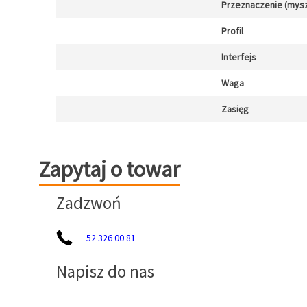
Przeznaczenie (mysz
Profil
Interfejs
Waga
Zasięg
Zapytaj o towar
Zapytaj o towar
Zadzwoń
52 326 00 81
Napisz do nas