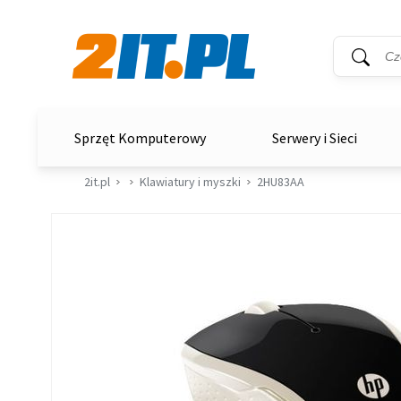
Wyszukiwar
Słowo kluc
2it.pl
Sprzęt Komputerowy
Serwery i Sieci
2it.pl
Klawiatury i myszki
2HU83AA