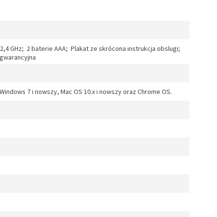
4 GHz; 2 baterie AAA; Plakat ze skrócona instrukcja obslugi;
 gwarancyjna
indows 7 i nowszy, Mac OS 10.x i nowszy oraz Chrome OS.