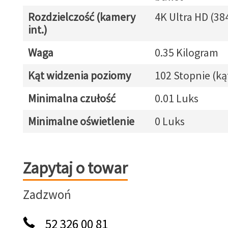
Rozdzielczość (kamery
4K Ultra HD (38
int.)
Waga
0.35 Kilogram
Kąt widzenia poziomy
102 Stopnie (ką
Minimalna czułość
0.01 Luks
Minimalne oświetlenie
0 Luks
Zapytaj o towar
Zapytaj o towar
Zadzwoń
52 326 00 81