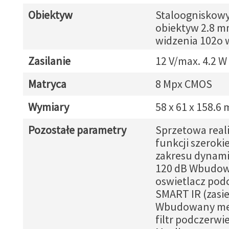
Obiektyw
Staloogniskow
obiektyw 2.8 mm
widzenia 102o 
Zasilanie
12 V/max. 4.2 W
Matryca
8 Mpx CMOS
Wymiary
58 x 61 x 158.6
Pozostałe parametry
Sprzetowa reali
funkcji szeroki
zakresu dynam
120 dB Wbudo
oswietlacz pod
SMART IR (zasie
Wbudowany me
filtr podczerwi