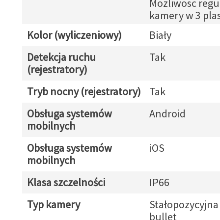
Mozliwosc regul
kamery w 3 pla
Kolor (wyliczeniowy)
Biały
Detekcja ruchu
Tak
(rejestratory)
Tryb nocny (rejestratory)
Tak
Obsługa systemów
Android
mobilnych
Obsługa systemów
iOS
mobilnych
Klasa szczelności
IP66
Typ kamery
Stałopozycyjna
bullet