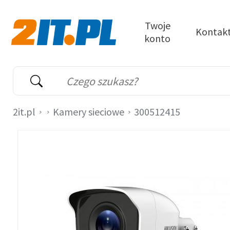
Przejdź do treści
Twoje
Kontak
konto
2it.pl
Wyszukiwarka
Słowo kluczowe
2it.pl
Kamery sieciowe
300512415