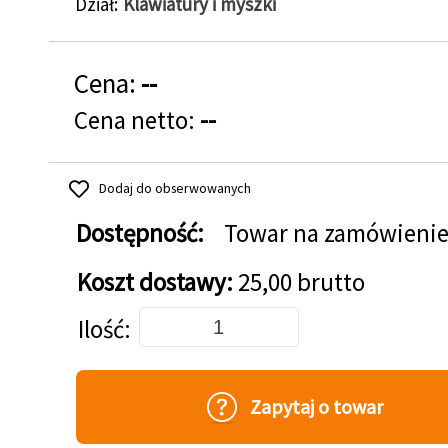
Dział
Klawiatury i myszki
Cena:
--
Cena netto:
--
Dodaj do obserwowanych
Dostępność:
Towar na zamówieni
Koszt dostawy:
25,00 brutto
Dodaj do koszyka
Ilość
Zapytaj o towar