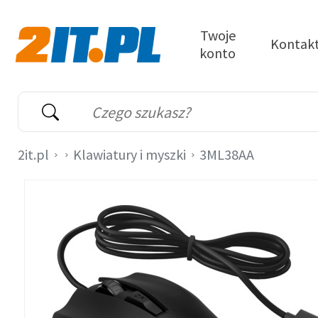
Przejdź do treści
Twoje
Kontak
konto
2it.pl
Wyszukiwarka
Słowo kluczowe
2it.pl
Klawiatury i myszki
3ML38AA