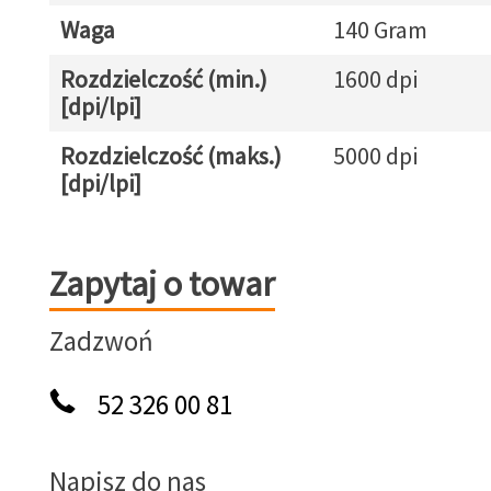
Waga
140 Gram
Rozdzielczość (min.)
1600 dpi
[dpi/lpi]
Rozdzielczość (maks.)
5000 dpi
[dpi/lpi]
Zapytaj o towar
Zapytaj o towar
Zadzwoń
52 326 00 81
Napisz do nas