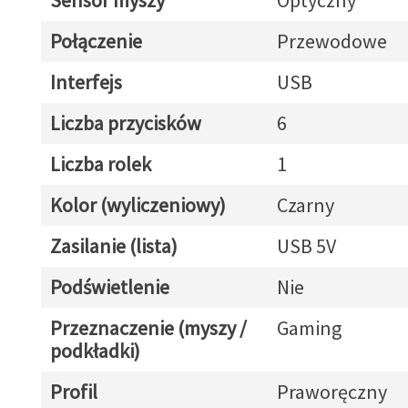
Sensor myszy
Optyczny
Połączenie
Przewodowe
Interfejs
USB
Liczba przycisków
6
Liczba rolek
1
Kolor (wyliczeniowy)
Czarny
Zasilanie (lista)
USB 5V
Podświetlenie
Nie
Przeznaczenie (myszy /
Gaming
podkładki)
Profil
Praworęczny