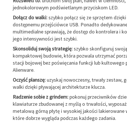
Rozświetl to:
uruchom swój plan, nawet w ciemności, 
jednokolorowym podświetlanym przyciskom LED.
Dołącz do walki:
szybko połącz się ze sprzętem dzięki
dostępnemu przejściówce USB. Ponadto dedykowane
multimedialne sprawiają, że dostęp do kontrolera i k
jego intensywności jest szybki.
Skonsoliduj swoją strategię:
szybko skonfiguruj swoją
kompaktowej budowie, która pozwala utrzymać porz
stacji bojowej bez poświęcania funkcji lub kultowego 
Alienware.
Oczyść planszę:
uzyskaj nowoczesny, trwały zestaw, 
walki dzięki pływającej architekturze klucza.
Radzenie sobie z grindem:
pokonuj przeciwników dzie
klawiaturze zbudowanej z myślą o trwałości, wyposaż
metalową górną płytę i wysokiej jakości lakierowane
które dobrze wygląda podczas każdego zadania.