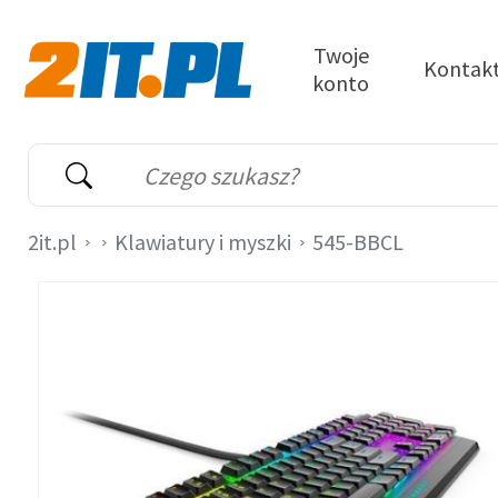
Przejdź do treści
Twoje
Kontak
konto
2it.pl
Wyszukiwarka
Słowo kluczowe
2it.pl
Klawiatury i myszki
545-BBCL