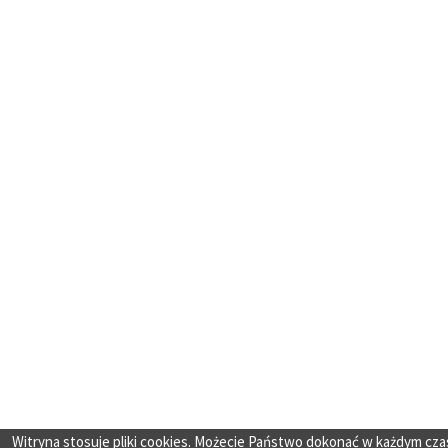
Witryna stosuje pliki cookies. Możecie Państwo dokonać w każdym cza