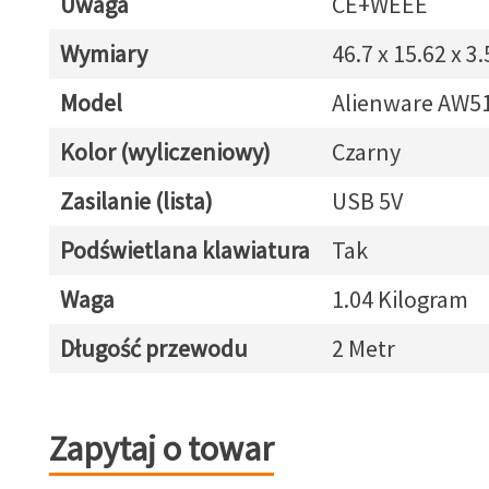
Uwaga
CE+WEEE
Wymiary
46.7 x 15.62 x 3
Model
Alienware AW5
Kolor (wyliczeniowy)
Czarny
Zasilanie (lista)
USB 5V
Podświetlana klawiatura
Tak
Waga
1.04 Kilogram
Długość przewodu
2 Metr
Zapytaj o towar
Zapytaj o towar