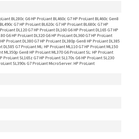
oLiant BL280c G6 HP ProLiant BL460c G7 HP ProLiant BL460c Gen8
 BL490c G7 HP ProLiant BL620c G7 HP ProLiant BL680c G7 HP
 ProLiant DL120 G7 HP ProLiant DL160 G6 HP ProLiant DL165 G7 HP
180 G6 HP ProLiant DL320 G6 HP ProLiant DL360 G7 HP ProLiant
HP ProLiant DL380 G7 HP ProLiant DL380p Gen8 HP ProLiant DL385
nt DL585 G7 ProLiant ML: HP ProLiant ML110 G7 HP ProLiant ML150
nt ML350p Gen8 HP ProLiant ML370 G6 ProLiant SL: HP ProLiant
P ProLiant SL165z G7 HP ProLiant SL170s G6 HP ProLiant SL230
oLiant SL390s G7 ProLiant MicroServer: HP ProLiant