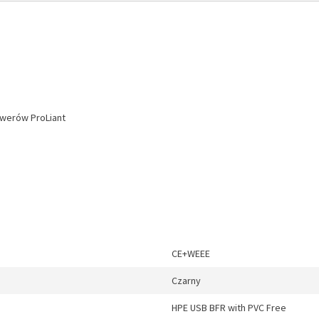
rwerów ProLiant
CE+WEEE
Czarny
HPE USB BFR with PVC Free