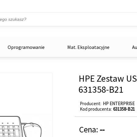
Przejdź do treści
ka
zowe
Oprogramowanie
Mat. Eksploatacyjne
Au
HPE Zestaw US
631358-B21
Producent
HP ENTERPRISE
Kod producenta
631358-B21
Cena:
--