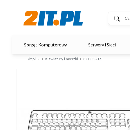
Wyszukiwar
Słowo kluc
2it.pl
Sprzęt Komputerowy
Serwery i Sieci
2it.pl
Klawiatury i myszki
631358-B21