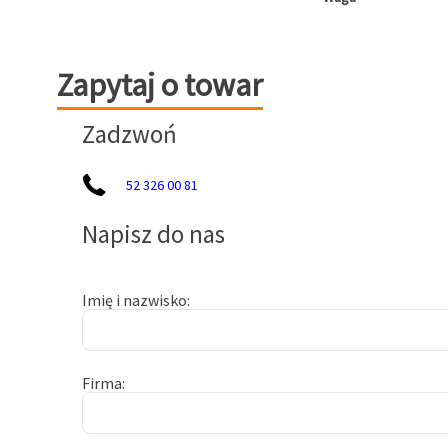
Zapytaj o towar
Zapytaj o towar
Zadzwoń
52 326 00 81
Napisz do nas
Imię i nazwisko
Firma