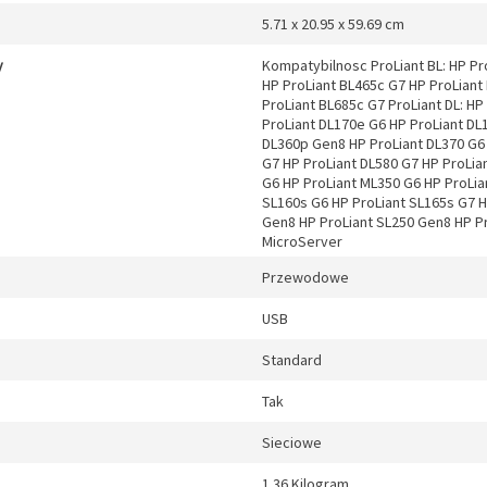
5.71 x 20.95 x 59.69 cm
y
Kompatybilnosc ProLiant BL: HP Pr
HP ProLiant BL465c G7 HP ProLiant
ProLiant BL685c G7 ProLiant DL: HP
ProLiant DL170e G6 HP ProLiant DL
DL360p Gen8 HP ProLiant DL370 G6 
G7 HP ProLiant DL580 G7 HP ProLia
G6 HP ProLiant ML350 G6 HP ProLia
SL160s G6 HP ProLiant SL165s G7 H
Gen8 HP ProLiant SL250 Gen8 HP Pr
MicroServer
Przewodowe
USB
Standard
Tak
Sieciowe
1.36 Kilogram