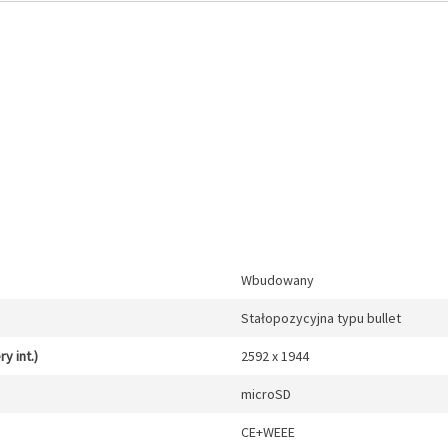
Wbudowany
Stałopozycyjna typu bullet
y int.)
2592 x 1944
microSD
CE+WEEE