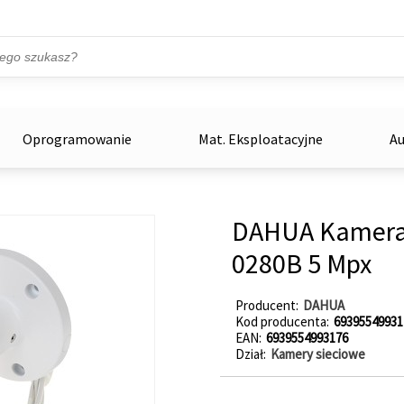
Przejdź do treści
ka
zowe
Oprogramowanie
Mat. Eksploatacyjne
Au
DAHUA Kamera
0280B 5 Mpx
Producent
DAHUA
Kod producenta
69395549931
EAN
6939554993176
Dział
Kamery sieciowe