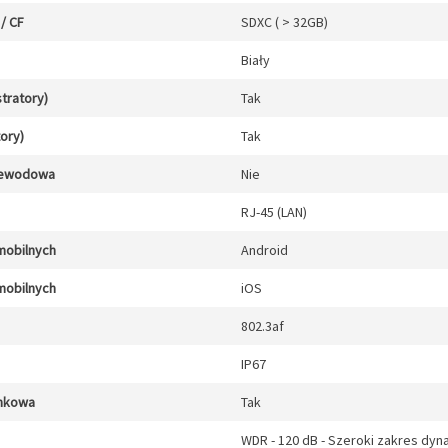
/ CF
SDXC ( > 32GB)
Biały
stratory)
Tak
tory)
Tak
zewodowa
Nie
RJ-45 (LAN)
mobilnych
Android
mobilnych
iOS
802.3af
IP67
unkowa
Tak
WDR - 120 dB - Szeroki zakres dyn