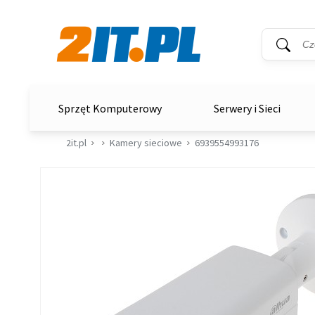
Wyszukiwar
Słowo kluc
2it.pl
Sprzęt Komputerowy
Serwery i Sieci
2it.pl
Kamery sieciowe
6939554993176