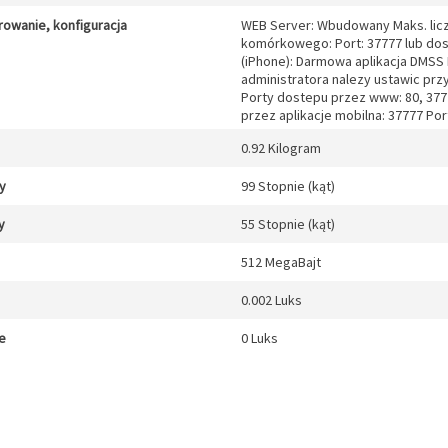
rowanie, konfiguracja
WEB Server: Wbudowany Maks. liczb
komórkowego: Port: 37777 lub dos
(iPhone): Darmowa aplikacja DMSS D
administratora nalezy ustawic prz
Porty dostepu przez www: 80, 3777
przez aplikacje mobilna: 37777 Por
0.92 Kilogram
y
99 Stopnie (kąt)
y
55 Stopnie (kąt)
512 MegaBajt
0.002 Luks
e
0 Luks