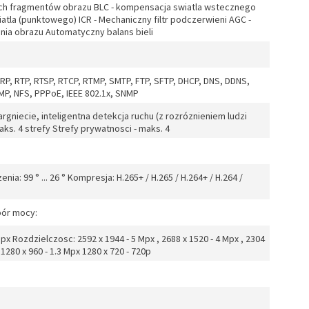
ych fragmentów obrazu BLC - kompensacja swiatla wstecznego
iatla (punktowego) ICR - Mechaniczny filtr podczerwieni AGC -
ia obrazu Automatyczny balans bieli
ARP, RTP, RTSP, RTCP, RTMP, SMTP, FTP, SFTP, DHCP, DNS, DDNS,
GMP, NFS, PPPoE, IEEE 802.1x, SNMP
wtargniecie, inteligentna detekcja ruchu (z rozróznieniem ludzi
ks. 4 strefy Strefy prywatnosci - maks. 4
nia: 99 ° ... 26 ° Kompresja: H.265+ / H.265 / H.264+ / H.264 /
m
bór mocy:
x Rozdzielczosc: 2592 x 1944 - 5 Mpx , 2688 x 1520 - 4 Mpx , 2304
 1280 x 960 - 1.3 Mpx 1280 x 720 - 720p