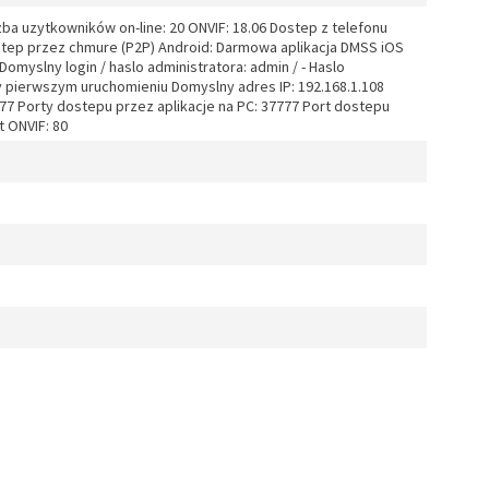
a uzytkowników on-line: 20 ONVIF: 18.06 Dostep z telefonu
tep przez chmure (P2P) Android: Darmowa aplikacja DMSS iOS
omyslny login / haslo administratora: admin / - Haslo
y pierwszym uruchomieniu Domyslny adres IP: 192.168.1.108
7 Porty dostepu przez aplikacje na PC: 37777 Port dostepu
t ONVIF: 80