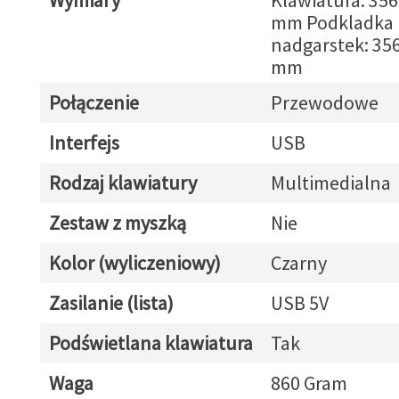
Wymiary
Klawiatura: 356 
mm Podkladka
nadgarstek: 356
mm
Połączenie
Przewodowe
Interfejs
USB
Rodzaj klawiatury
Multimedialna
Zestaw z myszką
Nie
Kolor (wyliczeniowy)
Czarny
Zasilanie (lista)
USB 5V
Podświetlana klawiatura
Tak
Waga
860 Gram