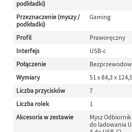
podkładki)
Przeznaczenie (myszy /
Gaming
podkładki)
Profil
Praworęczny
Interfejs
USB-c
Połączenie
Bezprzewodow
Wymiary
51 x 84,3 x 124
Liczba przycisków
7
Liczba rolek
1
Akcesoria w zestawie
Mysz Odbiornik
do ladowania U
A do USB-C)