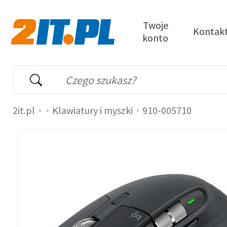
Przejdź do treści
Twoje
Kontak
konto
2it.pl
Wyszukiwarka
Słowo kluczowe
2it.pl
Klawiatury i myszki
910-005710