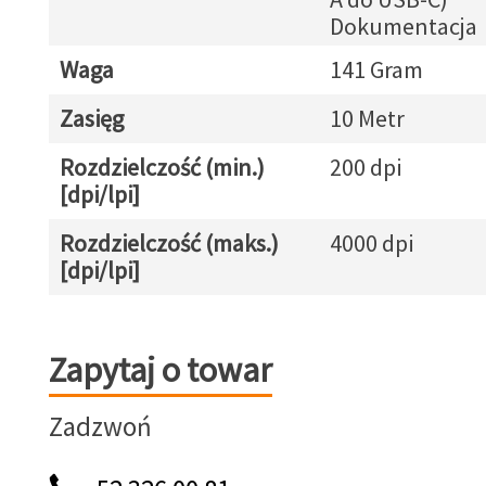
Dokumentacja
Waga
141 Gram
Zasięg
10 Metr
Rozdzielczość (min.)
200 dpi
[dpi/lpi]
Rozdzielczość (maks.)
4000 dpi
[dpi/lpi]
Zapytaj o towar
Zapytaj o towar
Zadzwoń